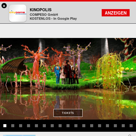
×
Darmstadt - Citydome
KINOPOLIS
FILMSUCHE
KONTO
ANZEIGEN
COMPESO GmbH
Kinopolis
KOSTENLOS - In Google Play
TICKETS