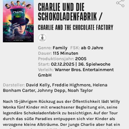
CHARLIE UND DIE
SCHOKOLADENFABRIK /
CHARLIE AND THE CHOCOLATE FACTORY
Genre:
Family
FSK:
ab 0 Jahre
Dauer:
115 Minuten
Produktionsjahr:
2005
Start:
02.12.2025 | 36. Spielwoche
Verleih:
Warner Bros. Entertainment
GmbH
Darsteller:
David Kelly, Freddie Highmore, Helena
Bonham Carter, Johnny Depp, Noah Taylor
Nach 15-jährigem Rückzug aus der Öffentlichkeit lädt Willy
Wonka fünf Kinder mit erwachsener Begleitung ein, seine
legendäre Schokoladenfabrik zu besichtigen. Auf der Tour
durch das süße Paradies entpuppen sich vier Kinder als
verzogene kleine Albträume. Der junge Charlie aber hat ein