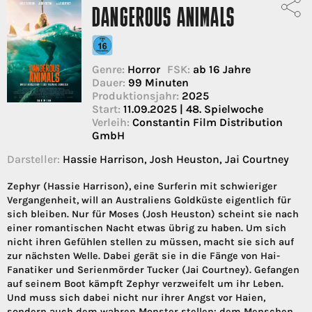
DANGEROUS ANIMALS
Genre:
Horror
FSK:
ab 16 Jahre
Dauer:
99 Minuten
Produktionsjahr:
2025
Start:
11.09.2025 | 48. Spielwoche
Verleih:
Constantin Film Distribution
GmbH
Darsteller:
Hassie Harrison, Josh Heuston, Jai Courtney
Zephyr (Hassie Harrison), eine Surferin mit schwieriger
Vergangenheit, will an Australiens Goldküste eigentlich für
sich bleiben. Nur für Moses (Josh Heuston) scheint sie nach
einer romantischen Nacht etwas übrig zu haben. Um sich
nicht ihren Gefühlen stellen zu müssen, macht sie sich auf
zur nächsten Welle. Dabei gerät sie in die Fänge von Hai-
Fanatiker und Serienmörder Tucker (Jai Courtney). Gefangen
auf seinem Boot kämpft Zephyr verzweifelt um ihr Leben.
Und muss sich dabei nicht nur ihrer Angst vor Haien,
sondern auch dem wahren Monster stellen: dem Menschen.