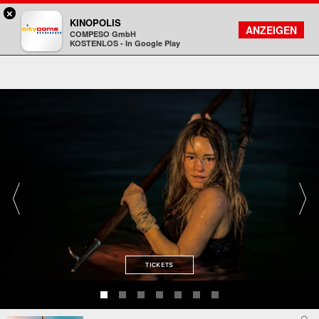
×
Darmstadt - Citydome
KINOPOLIS
FILMSUCHE
KONTO
ANZEIGEN
COMPESO GmbH
Kinopolis
KOSTENLOS - In Google Play
TICKETS