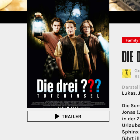
Family 
DIE 
Ge
St
Darstell
Lukas, J
Die Som
Jonas (
TRAILER
in der 
Urlaubs
Sphinx 
führt i