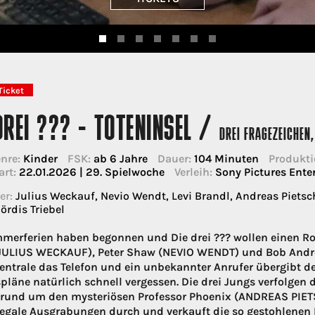
Ticket
DREI ??? - TOTENINSEL /
DREI FRAGEZEICHEN,
nre:
Kinder
FSK:
ab 6 Jahre
Dauer:
104 Minuten
Produkti
art:
22.01.2026 | 29. Spielwoche
Verleih:
Sony Pictures Ent
er:
Julius Weckauf, Nevio Wendt, Levi Brandl, Andreas Piet
ördis Triebel
merferien haben begonnen und Die drei ??? wollen einen Ro
JULIUS WECKAUF), Peter Shaw (NEVIO WENDT) und Bob Andrew
Zentrale das Telefon und ein unbekannter Anrufer übergibt de
pläne natürlich schnell vergessen. Die drei Jungs verfolge
rund um den mysteriösen Professor Phoenix (ANDREAS PIE
llegale Ausgrabungen durch und verkauft die so gestohlenen 