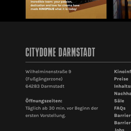
CITYDOME DARMSTADT
Wilhelminenstraße 9
Kinoin
(Fußgängerzone)
Preise
64283 Darmstadt
Inhalts
Nachha
Öffnungszeiten:
Säle
Täglich ab 30 min. vor Beginn der
FAQs
ersten Vorstellung.
Barrier
Barrier
Jobs