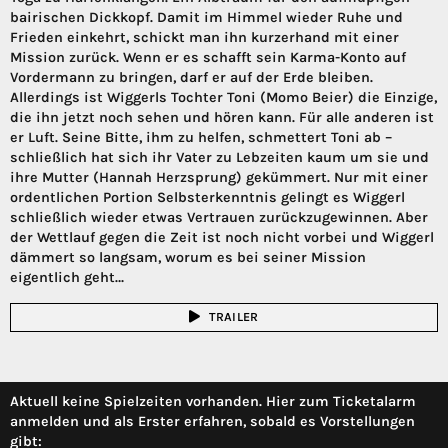
bairischen Dickkopf. Damit im Himmel wieder Ruhe und
Frieden einkehrt, schickt man ihn kurzerhand mit einer
Mission zurück. Wenn er es schafft sein Karma-Konto auf
Vordermann zu bringen, darf er auf der Erde bleiben.
Allerdings ist Wiggerls Tochter Toni (Momo Beier) die Einzige,
die ihn jetzt noch sehen und hören kann. Für alle anderen ist
er Luft. Seine Bitte, ihm zu helfen, schmettert Toni ab –
schließlich hat sich ihr Vater zu Lebzeiten kaum um sie und
ihre Mutter (Hannah Herzsprung) gekümmert. Nur mit einer
ordentlichen Portion Selbsterkenntnis gelingt es Wiggerl
schließlich wieder etwas Vertrauen zurückzugewinnen. Aber
der Wettlauf gegen die Zeit ist noch nicht vorbei und Wiggerl
dämmert so langsam, worum es bei seiner Mission
eigentlich geht…
TRAILER
Aktuell keine Spielzeiten vorhanden. Hier zum Ticketalarm
anmelden und als Erster erfahren, sobald es Vorstellungen
gibt: