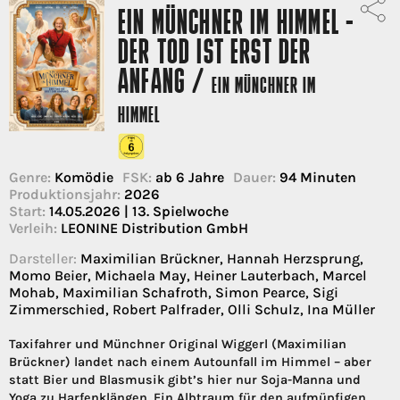
EIN MÜNCHNER IM HIMMEL -
DER TOD IST ERST DER
ANFANG /
EIN MÜNCHNER IM
HIMMEL
Genre:
Komödie
FSK:
ab 6 Jahre
Dauer:
94 Minuten
Produktionsjahr:
2026
Start:
14.05.2026 | 13. Spielwoche
Verleih:
LEONINE Distribution GmbH
Darsteller:
Maximilian Brückner, Hannah Herzsprung,
Momo Beier, Michaela May, Heiner Lauterbach, Marcel
Mohab, Maximilian Schafroth, Simon Pearce, Sigi
Zimmerschied, Robert Palfrader, Olli Schulz, Ina Müller
Taxifahrer und Münchner Original Wiggerl (Maximilian
Brückner) landet nach einem Autounfall im Himmel – aber
statt Bier und Blasmusik gibt’s hier nur Soja-Manna und
Yoga zu Harfenklängen. Ein Albtraum für den aufmüpfigen