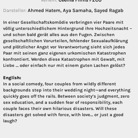
Darsteller:
Ahmed Hatem, Aya Samaha, Sayed Ragab
In einer Gesellschaftskomödie verbringen vier Paare mit
völlig unterschiedlichem Hintergrund ihre Hochzeitsnacht –
und schon bald gerät alles aus den Fugen. Zwischen
gesellschaftlichen Vorurteilen, fehlender Sexualaufklärung
und plötzlicher Angst vor Verantwortung sieht sich jedes
Paar mit seinen ganz eigenen urkomischen Katastrophen
konfrontiert. Werden diese Katastrophen mit Gewalt, mit
Liebe … oder einfach nur mit einem guten Lachen gelöst?
English:
In a social comedy, four couples from wildly different
backgrounds step into their wedding night—and everything
quickly goes off the rails. Between society’s judgment, zero
sex education, and a sudden fear of responsibility, each
couple faces their own hilarious disasters. Will these
disasters get solved with force, with love… or just a good
laugh?