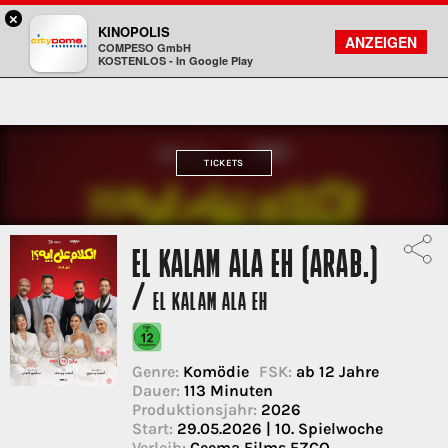
×
Darmstadt - Citydome
KINOPOLIS
FILMSUCHE
KONTO
ANZEIGEN
COMPESO GmbH
Kinopolis
KOSTENLOS - In Google Play
TICKETS
EL KALAM ALA EH (ARAB.)
/
EL KALAM ALA EH
Genre:
Komödie
FSK:
ab 12 Jahre
Dauer:
113 Minuten
Produktionsjahr:
2026
Start:
29.05.2026 | 10. Spielwoche
Verleih:
Ceema Films FZCO