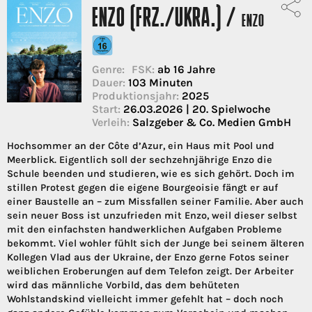
ENZO (FRZ./UKRA.) /
ENZO
Genre:
FSK:
ab 16 Jahre
Dauer:
103 Minuten
Produktionsjahr:
2025
Start:
26.03.2026 | 20. Spielwoche
Verleih:
Salzgeber & Co. Medien GmbH
Hochsommer an der Côte d’Azur, ein Haus mit Pool und
Meerblick. Eigentlich soll der sechzehnjährige Enzo die
Schule beenden und studieren, wie es sich gehört. Doch im
stillen Protest gegen die eigene Bourgeoisie fängt er auf
einer Baustelle an – zum Missfallen seiner Familie. Aber auch
sein neuer Boss ist unzufrieden mit Enzo, weil dieser selbst
mit den einfachsten handwerklichen Aufgaben Probleme
bekommt. Viel wohler fühlt sich der Junge bei seinem älteren
Kollegen Vlad aus der Ukraine, der Enzo gerne Fotos seiner
weiblichen Eroberungen auf dem Telefon zeigt. Der Arbeiter
wird das männliche Vorbild, das dem behüteten
Wohlstandskind vielleicht immer gefehlt hat – doch noch