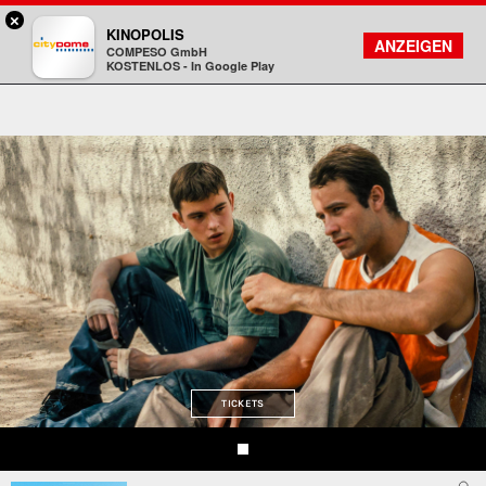
×
Darmstadt - Citydome
KINOPOLIS
FILMSUCHE
KONTO
ANZEIGEN
COMPESO GmbH
Kinopolis
KOSTENLOS - In Google Play
TICKETS