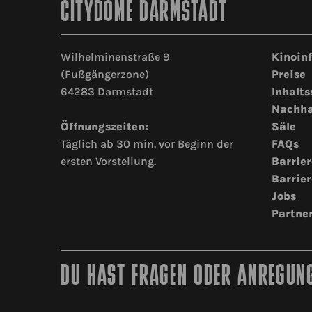
CITYDOME DARMSTADT
Wilhelminenstraße 9
Kinoin
(Fußgängerzone)
Preise
64283 Darmstadt
Inhalts
Nachha
Öffnungszeiten:
Säle
Täglich ab 30 min. vor Beginn der
FAQs
ersten Vorstellung.
Barrier
Barrier
Jobs
Partne
DU HAST FRAGEN ODER ANREGUNG