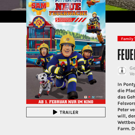
Family 
FEU
Ge
Ve
In Pont
die Pfa
das Geh
Felsvor
Peter v
TRAILER
will, d
Wettbew
Farm. D