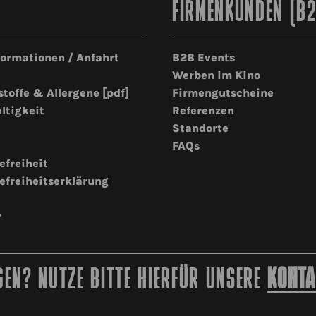
FIRMENKUNDEN (B
formationen / Anfahrt
B2B Events
Werben im Kino
stoffe & Allergene [pdf]
Firmengutscheine
ltigkeit
Referenzen
Standorte
FAQs
efreiheit
efreiheitserklärung
r
EN? NUTZE BITTE HIERFÜR UNSERE
KONTA