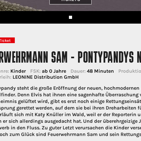
Ticket
ERWEHRMANN SAM - PONTYPANDYS N
nre:
Kinder
FSK:
ab 0 Jahre
Dauer:
48 Minuten
Produktio
rleih:
LEONINE Distribution GmbH
ypandy steht die große Eröffnung der neuen, hochmodernen F
dfinder. Denn Elvis hat ihnen eine sagenhafte Überraschung
eimnis gelüftet wird, gibt es erst noch einige Rettungseins
sprung gerettet werden, auf dem sie bei ihren Dreharbeiten f
erläuft sich mit Katy Knüller im Wald, weil er der Reporter
en er sich allerdings ausgedacht hat. Und der überehrgeizige
erb in den Fluss. Zu guter Letzt verursachen die Kinder ver
och zum Glück sind Feuerwehrmann Sam und sein Rettungst