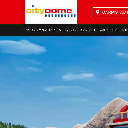
DARMSTADT
Kinopolis
PROGRAMM & TICKETS
EVENTS
ANGEBOTE
GUTSCHEINE
CIN