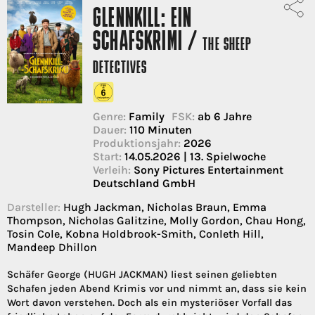
GLENNKILL: EIN
SCHAFSKRIMI /
THE SHEEP
DETECTIVES
Genre:
Family
FSK:
ab 6 Jahre
Dauer:
110 Minuten
Produktionsjahr:
2026
Start:
14.05.2026 | 13. Spielwoche
Verleih:
Sony Pictures Entertainment
Deutschland GmbH
Darsteller:
Hugh Jackman, Nicholas Braun, Emma
Thompson, Nicholas Galitzine, Molly Gordon, Chau Hong,
Tosin Cole, Kobna Holdbrook-Smith, Conleth Hill,
Mandeep Dhillon
Schäfer George (HUGH JACKMAN) liest seinen geliebten
Schafen jeden Abend Krimis vor und nimmt an, dass sie kein
Wort davon verstehen. Doch als ein mysteriöser Vorfall das