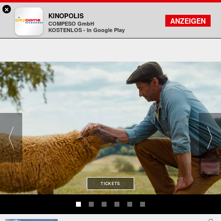
×
Darmstadt - Citydome
KINOPOLIS
FILMSUCHE
KONTO
ANZEIGEN
COMPESO GmbH
Kinopolis
KOSTENLOS - In Google Play
TICKETS