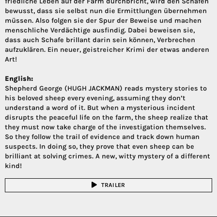
friedliche Leben auf der Farm durchbricht, wird den Schafen
bewusst, dass sie selbst nun die Ermittlungen übernehmen
müssen. Also folgen sie der Spur der Beweise und machen
menschliche Verdächtige ausfindig. Dabei beweisen sie,
dass auch Schafe brillant darin sein können, Verbrechen
aufzuklären. Ein neuer, geistreicher Krimi der etwas anderen
Art!
English:
Shepherd George (HUGH JACKMAN) reads mystery stories to
his beloved sheep every evening, assuming they don’t
understand a word of it. But when a mysterious incident
disrupts the peaceful life on the farm, the sheep realize that
they must now take charge of the investigation themselves.
So they follow the trail of evidence and track down human
suspects. In doing so, they prove that even sheep can be
brilliant at solving crimes. A new, witty mystery of a different
kind!
TRAILER