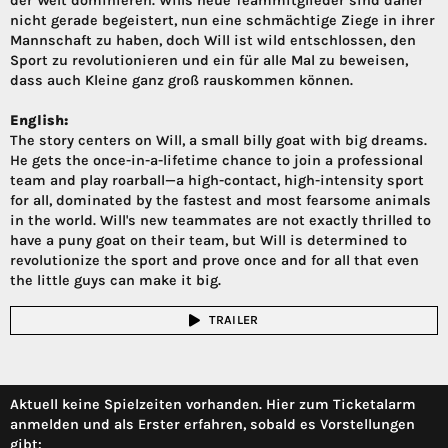
der Welt dominieren. Wills neue Teammitglieder sind daher
nicht gerade begeistert, nun eine schmächtige Ziege in ihrer
Mannschaft zu haben, doch Will ist wild entschlossen, den
Sport zu revolutionieren und ein für alle Mal zu beweisen,
dass auch Kleine ganz groß rauskommen können.
English:
The story centers on Will, a small billy goat with big dreams.
He gets the once-in-a-lifetime chance to join a professional
team and play roarball—a high-contact, high-intensity sport
for all, dominated by the fastest and most fearsome animals
in the world. Will's new teammates are not exactly thrilled to
have a puny goat on their team, but Will is determined to
revolutionize the sport and prove once and for all that even
the little guys can make it big.
TRAILER
Aktuell keine Spielzeiten vorhanden. Hier zum Ticketalarm
anmelden und als Erster erfahren, sobald es Vorstellungen
gibt: