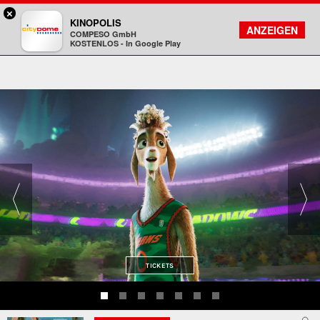
×
Darmstadt - Citydome
KINOPOLIS
FILMSUCHE
KONTO
ANZEIGEN
COMPESO GmbH
Kinopolis
KOSTENLOS - In Google Play
TICKETS