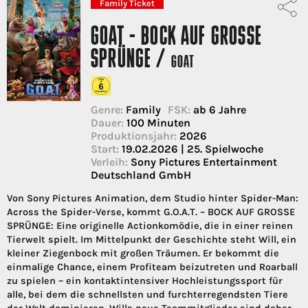
Family Ticket
GOAT - BOCK AUF GROSSE S
PRÜNGE /
GOAT
Genre:
Family
FSK:
ab 6 Jahre
Dauer:
100 Minuten
Produktionsjahr:
2026
Start:
19.02.2026 | 25. Spielwoche
Verleih:
Sony Pictures Entertainment
Deutschland GmbH
Von Sony Pictures Animation, dem Studio hinter Spider-Man:
Across the Spider-Verse, kommt G.O.A.T. – BOCK AUF GROSSE
SPRÜNGE: Eine originelle Actionkomödie, die in einer reinen
Tierwelt spielt. Im Mittelpunkt der Geschichte steht Will, ein
kleiner Ziegenbock mit großen Träumen. Er bekommt die
einmalige Chance, einem Profiteam beizutreten und Roarball
zu spielen – ein kontaktintensiver Hochleistungssport für
alle, bei dem die schnellsten und furchterregendsten Tiere