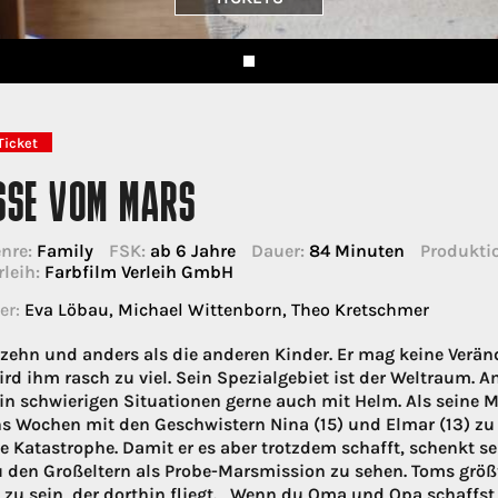
Ticket
SSE VOM MARS
nre:
Family
FSK:
ab 6 Jahre
Dauer:
84 Minuten
Produktio
rleih:
Farbfilm Verleih GmbH
er:
Eva Löbau, Michael Wittenborn, Theo Kretschmer
 zehn und anders als die anderen Kinder. Er mag keine Veränd
ird ihm rasch zu viel. Sein Spezialgebiet ist der Weltraum. 
in schwierigen Situationen gerne auch mit Helm. Als seine 
hs Wochen mit den Geschwistern Nina (15) und Elmar (13) z
e Katastrophe. Damit er es aber trotzdem schafft, schenkt s
u den Großeltern als Probe-Marsmission zu sehen. Toms größt
zu sein, der dorthin fliegt. „Wenn du Oma und Opa schaffst,