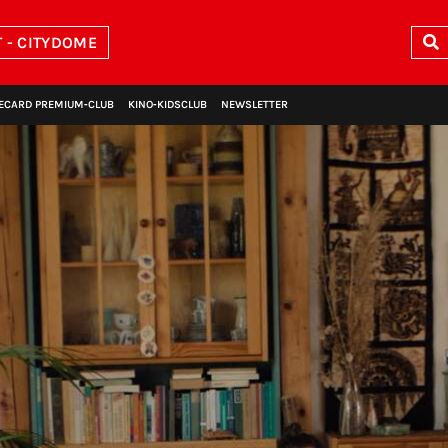
 - CITYDOME
ECARD PREMIUM‑CLUB
KINO‑KIDSCLUB
NEWSLETTER