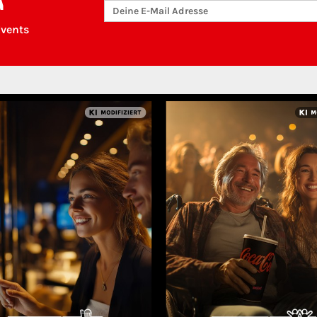
R
Events