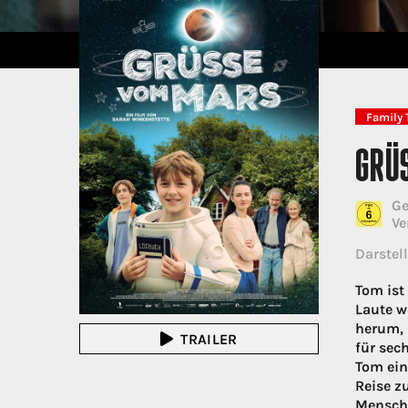
Family 
GRÜ
Ge
Ve
Darstell
Tom ist
Laute w
herum, 
TRAILER
für sec
Tom ein
Reise z
Mensch 