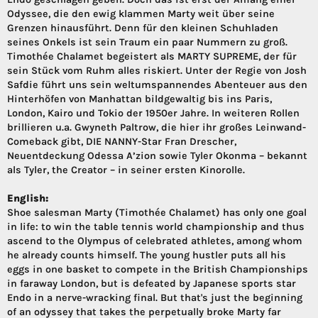
Odyssee, die den ewig klammen Marty weit über seine
Grenzen hinausführt. Denn für den kleinen Schuhladen
seines Onkels ist sein Traum ein paar Nummern zu groß.
Timothée Chalamet begeistert als MARTY SUPREME, der für
sein Stück vom Ruhm alles riskiert. Unter der Regie von Josh
Safdie führt uns sein weltumspannendes Abenteuer aus den
Hinterhöfen von Manhattan bildgewaltig bis ins Paris,
London, Kairo und Tokio der 1950er Jahre. In weiteren Rollen
brillieren u.a. Gwyneth Paltrow, die hier ihr großes Leinwand-
Comeback gibt, DIE NANNY-Star Fran Drescher,
Neuentdeckung Odessa A’zion sowie Tyler Okonma – bekannt
als Tyler, the Creator – in seiner ersten Kinorolle.
English:
Shoe salesman Marty (Timothée Chalamet) has only one goal
in life: to win the table tennis world championship and thus
ascend to the Olympus of celebrated athletes, among whom
he already counts himself. The young hustler puts all his
eggs in one basket to compete in the British Championships
in faraway London, but is defeated by Japanese sports star
Endo in a nerve-wracking final. But that's just the beginning
of an odyssey that takes the perpetually broke Marty far