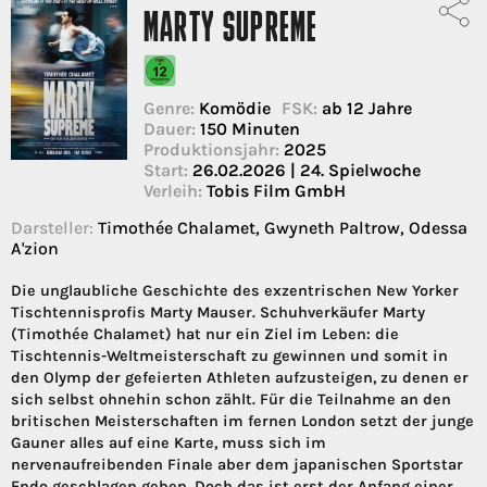
MARTY SUPREME
Genre:
Komödie
FSK:
ab 12 Jahre
Dauer:
150 Minuten
Produktionsjahr:
2025
Start:
26.02.2026 | 24. Spielwoche
Verleih:
Tobis Film GmbH
Darsteller:
Timothée Chalamet, Gwyneth Paltrow, Odessa
A'zion
Die unglaubliche Geschichte des exzentrischen New Yorker
Tischtennisprofis Marty Mauser. Schuhverkäufer Marty
(Timothée Chalamet) hat nur ein Ziel im Leben: die
Tischtennis-Weltmeisterschaft zu gewinnen und somit in
den Olymp der gefeierten Athleten aufzusteigen, zu denen er
sich selbst ohnehin schon zählt. Für die Teilnahme an den
britischen Meisterschaften im fernen London setzt der junge
Gauner alles auf eine Karte, muss sich im
nervenaufreibenden Finale aber dem japanischen Sportstar
Endo geschlagen geben. Doch das ist erst der Anfang einer