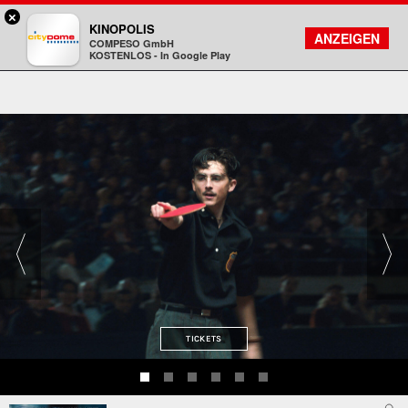
×
Darmstadt - Citydome
KINOPOLIS
FILMSUCHE
KONTO
ANZEIGEN
COMPESO GmbH
Kinopolis
KOSTENLOS - In Google Play
TICKETS