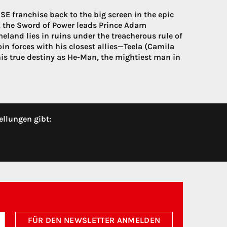
E franchise back to the big screen in the epic
n, the Sword of Power leads Prince Adam
eland lies in ruins under the treacherous rule of
in forces with his closest allies—Teela (Camila
 true destiny as He-Man, the mightiest man in
ellungen gibt:
FÜR DEN NEWSLETTER ANMELDEN