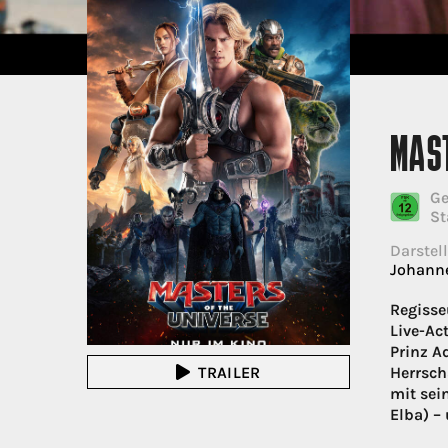
MAST
Ge
St
Darstell
Johanne
Regisse
Live-Ac
Prinz A
TRAILER
Herrsch
mit sei
Elba) –