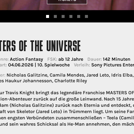
ERS OF THE UNIVERSE
nre:
Action Fantasy
FSK:
ab 12 Jahre
Dauer:
142 Minuten
art:
04.06.2026 | 10. Spielwoche
Verleih:
Sony Pictures Ent
er:
Nicholas Galitzine, Camila Mendes, Jared Leto, Idris Elba
s Haukur Johannesson, Charlotte Riley
ur Travis Knight bringt das legendäre Franchise MASTERS 
tion-Abenteuer zurück auf die große Leinwand. Nach 15 Jahr
dam (Nicholas Galitzine) zurück nach Eternia und entdeckt,
aft von Skeletor (Jared Leto) in Trümmern liegt. Um seine Fa
nen engsten Verbündeten zusammenschließen – Teela (Camil
 und sein wahres Schicksal als He-Man annehmen, den mäc