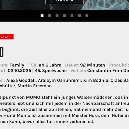
Ticket
O
nre:
Family
FSK:
ab 6 Jahre
Dauer:
92 Minuten
Produkti
art:
02.10.2025 | 45. Spielwoche
Verleih:
Constantin Film Di
er:
Alexa Goodall, Araloyin Oshunremi, Kim Bodnia, Claes Ba
chütter, Martin Freeman
elpunkt von MOMO steht ein junges Waisenmädchen, das in 
eaters lebt und sich mit jedem in der Nachbarschaft anfreun
 beginnt, die Zeit aller zu stehlen, hat niemand mehr Zeit fü
n – und Momo ist zusammen mit Meister Hora, dem Hüter der Z
en kann, bevor alles für immer verloren ist.