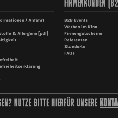
FIRMENKUNDEN (B
formationen / Anfahrt
B2B Events
Werben im Kino
stoffe & Allergene [pdf]
Firmengutscheine
ltigkeit
Referenzen
Standorte
FAQs
efreiheit
efreiheitserklärung
r
EN? NUTZE BITTE HIERFÜR UNSERE
KONTA