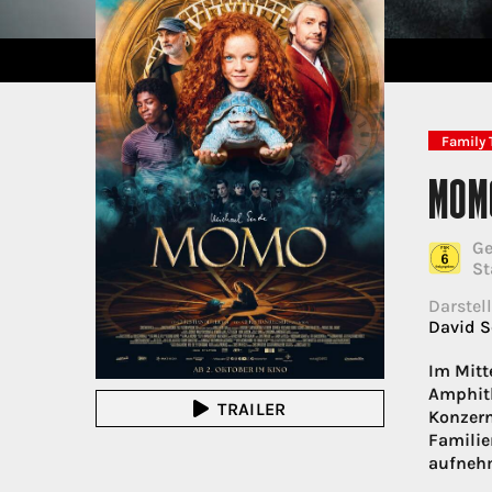
Family 
MOM
Ge
St
Darstell
David S
Im Mitt
Amphith
TRAILER
Konzern
Familie
aufnehm