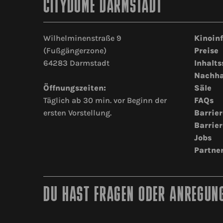
CITYDOME DARMSTADT
Wilhelminenstraße 9
Kinoin
(Fußgängerzone)
Preise
64283 Darmstadt
Inhalts
Nachha
Öffnungszeiten:
Säle
Täglich ab 30 min. vor Beginn der
FAQs
ersten Vorstellung.
Barrier
Barrier
Jobs
Partne
DU HAST FRAGEN ODER ANREGUNG