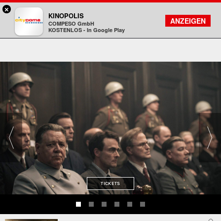
×
Darmstadt - Citydome
KINOPOLIS
FILMSUCHE
KONTO
ANZEIGEN
COMPESO GmbH
Kinopolis
KOSTENLOS - In Google Play
TICKETS