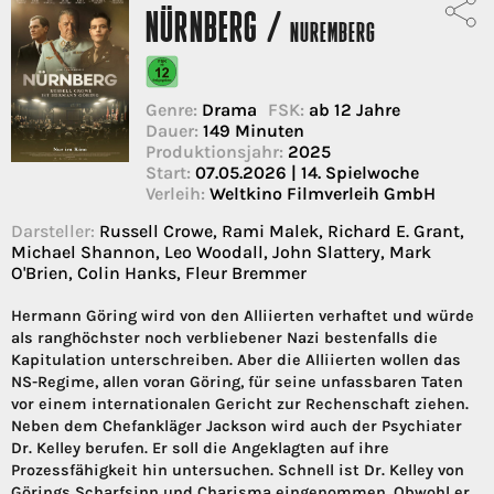
NÜRNBERG /
NUREMBERG
Genre:
Drama
FSK:
ab 12 Jahre
Dauer:
149 Minuten
Produktionsjahr:
2025
Start:
07.05.2026 | 14. Spielwoche
Verleih:
Weltkino Filmverleih GmbH
Darsteller:
Russell Crowe, Rami Malek, Richard E. Grant,
Michael Shannon, Leo Woodall, John Slattery, Mark
O'Brien, Colin Hanks, Fleur Bremmer
Hermann Göring wird von den Alliierten verhaftet und würde
als ranghöchster noch verbliebener Nazi bestenfalls die
Kapitulation unterschreiben. Aber die Alliierten wollen das
NS-Regime, allen voran Göring, für seine unfassbaren Taten
vor einem internationalen Gericht zur Rechenschaft ziehen.
Neben dem Chefankläger Jackson wird auch der Psychiater
Dr. Kelley berufen. Er soll die Angeklagten auf ihre
Prozessfähigkeit hin untersuchen. Schnell ist Dr. Kelley von
Görings Scharfsinn und Charisma eingenommen. Obwohl er