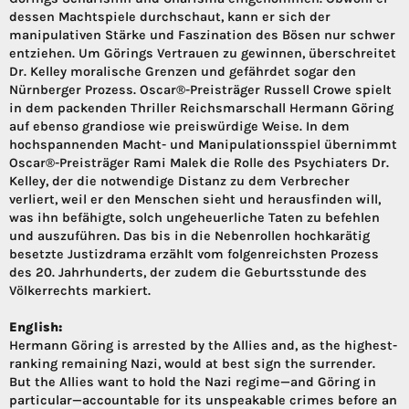
dessen Machtspiele durchschaut, kann er sich der
manipulativen Stärke und Faszination des Bösen nur schwer
entziehen. Um Görings Vertrauen zu gewinnen, überschreitet
Dr. Kelley moralische Grenzen und gefährdet sogar den
Nürnberger Prozess. Oscar®-Preisträger Russell Crowe spielt
in dem packenden Thriller Reichsmarschall Hermann Göring
auf ebenso grandiose wie preiswürdige Weise. In dem
hochspannenden Macht- und Manipulationsspiel übernimmt
Oscar®-Preisträger Rami Malek die Rolle des Psychiaters Dr.
Kelley, der die notwendige Distanz zu dem Verbrecher
verliert, weil er den Menschen sieht und herausfinden will,
was ihn befähigte, solch ungeheuerliche Taten zu befehlen
und auszuführen. Das bis in die Nebenrollen hochkarätig
besetzte Justizdrama erzählt vom folgenreichsten Prozess
des 20. Jahrhunderts, der zudem die Geburtsstunde des
Völkerrechts markiert.
English:
Hermann Göring is arrested by the Allies and, as the highest-
ranking remaining Nazi, would at best sign the surrender.
But the Allies want to hold the Nazi regime—and Göring in
particular—accountable for its unspeakable crimes before an