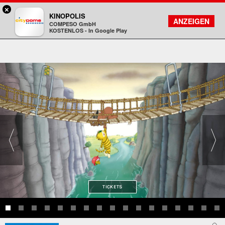
×
Darmstadt - Citydome
KINOPOLIS
FILMSUCHE
KONTO
ANZEIGEN
COMPESO GmbH
Kinopolis
KOSTENLOS - In Google Play
TICKETS