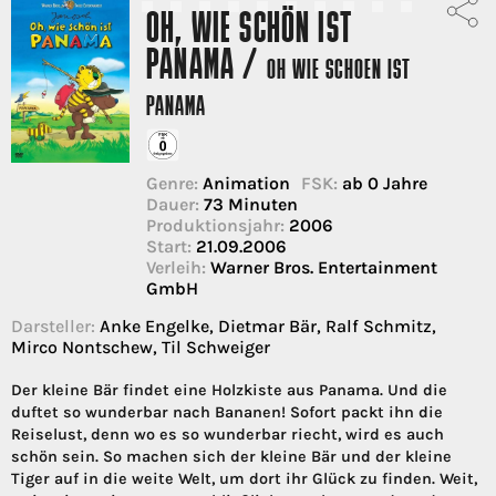
OH, WIE SCHÖN IST
PANAMA /
OH WIE SCHOEN IST
PANAMA
Genre:
Animation
FSK:
ab 0 Jahre
Dauer:
73 Minuten
Produktionsjahr:
2006
Start:
21.09.2006
Verleih:
Warner Bros. Entertainment
GmbH
Darsteller:
Anke Engelke, Dietmar Bär, Ralf Schmitz,
Mirco Nontschew, Til Schweiger
Der kleine Bär findet eine Holzkiste aus Panama. Und die
duftet so wunderbar nach Bananen! Sofort packt ihn die
Reiselust, denn wo es so wunderbar riecht, wird es auch
schön sein. So machen sich der kleine Bär und der kleine
Tiger auf in die weite Welt, um dort ihr Glück zu finden. Weit,