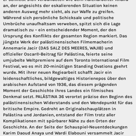
an, der angesichts der eskalierenden Situation keinen
anderen Ausweg mehr sieht, als zur Waffe zu greifen.
Während sich persönliche Schicksale und politische
Umbrüche unaufhaltsam verweben, spitzt sich die Lage
dramatisch zu – ein entscheidender Moment, der den
Ursprung des Konflikts der gesamten Region markiert. Das
jüngste Werk der palästinensischen Filmemacherin
Annemarie Jacir (DAS SALZ DES MEERES, WAJIB) und
offizieller Oscar®-Beitrag für Palästina, feierte seine
umjubelte Weltpremiere auf dem Toronto International Film
Festival, wo es mit 20-minütigen Standing Ovations geehrt
wurde. Mit ihrer neuen Regiearbeit schafft Jacir ein
leidenschaftliches, bildgewaltiges Historienepos über den
arabischen Aufstand von 1936, das diesem prägenden
Moment der Geschichte ihres Landes ein filmisches
Denkmal setzt. PALÄSTINA 36 verortet präzise den Beginn des
palästinensischen Widerstands und den Wendepunkt für das
britische Empire. Gedreht an Originalschauplätzen in
Palästina und Jordanien, entstand der Film trotz aller
Komplikationen mit spürbarer Nähe zu den Orten der
Geschichte. An der Seite der Schauspiel-Neuentdeckungen
Karim Daoud Anaya und Wardi Elabouni versammelt Jacir