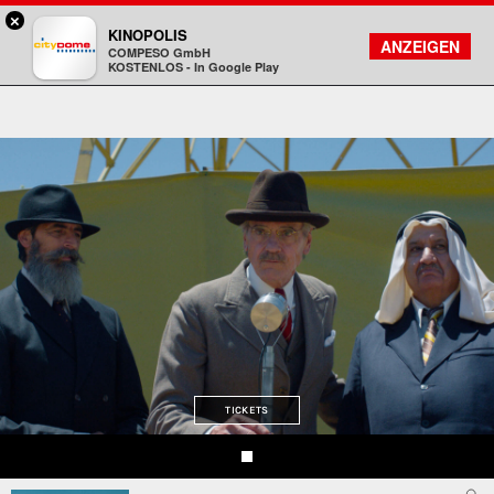
×
Darmstadt - Citydome
KINOPOLIS
FILMSUCHE
KONTO
ANZEIGEN
COMPESO GmbH
Kinopolis
KOSTENLOS - In Google Play
TICKETS