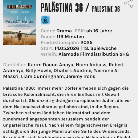
PALÄSTINA 36 /
PALESTINE 36
Genre:
Drama
FSK:
ab 16 Jahre
Dauer:
119 Minuten
Produktionsjahr:
2025
Start:
14.05.2026 | 13. Spielwoche
Verleih:
Alamode Filmdistribution oHG
Darsteller:
Karim Daoud Anaya, Hiam Abbass, Robert
Aramayo, Billy Howle, Dhafer L'Abidine, Yasmine Al
Massri, Liam Cunningham, Jeremy Irons
Palästina 1936: Immer mehr Dörfer erheben sich gegen die
britische Kolonialmacht, die ihren Einfluss mit Gewalt
durchsetzt. Gleichzeitig drängen europäische Juden, die vor
dem Nationalsozialismus geflohen sind, in die Region.
Zwischen seinem ländlichen Heimatdorf und dem
zunehmend angespannten Jerusalem pendelt der
unparteiische Yusuf. Nach einem folgenschweren Ereignis
schlägt sich der junge Mann auf die Seite des Widerstands.
Er schließt sich Verbündeten wie dem Hafenarbeiter Khalid