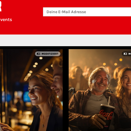
R
Events