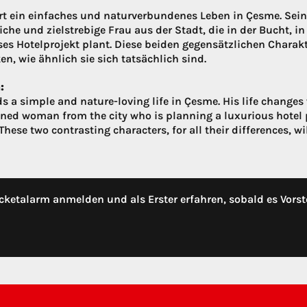
rt ein einfaches und naturverbundenes Leben in Çesme. Sein Leb
iche und zielstrebige Frau aus der Stadt, die in der Bucht, i
ses Hotelprojekt plant. Diese beiden gegensätzlichen Charakt
en, wie ähnlich sie sich tatsächlich sind.
:
ds a simple and nature-loving life in Çesme. His life changes
ned woman from the city who is planning a luxurious hotel pr
These two contrasting characters, for all their differences, wi
cketalarm anmelden und als Erster erfahren, sobald es Vorst