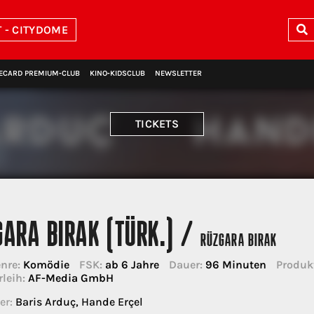
 - CITYDOME
ECARD PREMIUM‑CLUB
KINO‑KIDSCLUB
NEWSLETTER
TICKETS
GARA BIRAK (TÜRK.) /
RÜZGARA BIRAK
nre:
Komödie
FSK:
ab 6 Jahre
Dauer:
96 Minuten
Produk
rleih:
AF-Media GmbH
er:
Baris Arduç, Hande Erçel