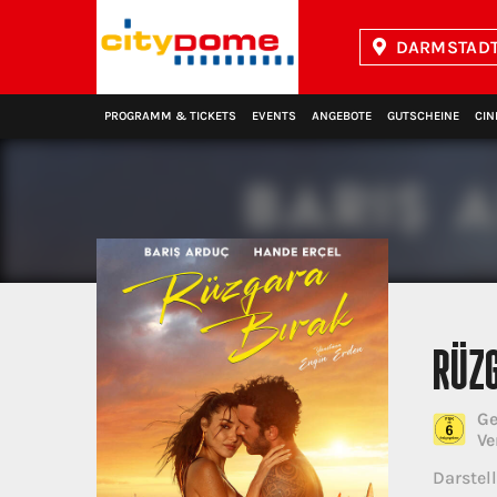
DARMSTADT
Kinopolis
PROGRAMM & TICKETS
EVENTS
ANGEBOTE
GUTSCHEINE
CIN
RÜZ
Ge
Ve
Darstell