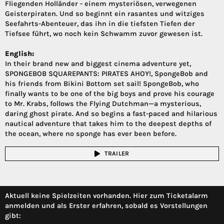
Fliegenden Holländer - einem mysteriösen, verwegenen
Geisterpiraten. Und so beginnt ein rasantes und witziges
Seefahrts-Abenteuer, das ihn in die tiefsten Tiefen der
Tiefsee führt, wo noch kein Schwamm zuvor gewesen ist.
English:
In their brand new and biggest cinema adventure yet,
SPONGEBOB SQUAREPANTS: PIRATES AHOY!, SpongeBob and
his friends from Bikini Bottom set sail! SpongeBob, who
finally wants to be one of the big boys and prove his courage
to Mr. Krabs, follows the Flying Dutchman—a mysterious,
daring ghost pirate. And so begins a fast-paced and hilarious
nautical adventure that takes him to the deepest depths of
the ocean, where no sponge has ever been before.
TRAILER
Aktuell keine Spielzeiten vorhanden. Hier zum Ticketalarm
anmelden und als Erster erfahren, sobald es Vorstellungen
gibt: