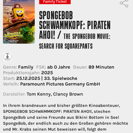
Family Ticket
SPONGEBOB
SCHWAMMKOPF: PIRATEN
AHOI! /
THE SPONGEBOB MOVIE:
SEARCH FOR SQUAREPANTS
Genre:
Family
FSK:
ab 0 Jahre
Dauer:
89 Minuten
Produktionsjahr:
2025
Start:
25.12.2025 | 33. Spielwoche
Verleih:
Paramount Pictures Germany GmbH
Darsteller:
Tom Kenny, Clancy Brown
In ihrem brandneuen und bisher größten Kinoabenteuer,
SPONGEBOB SCHWAMMKOPF: PIRATEN AHOI!, stechen
SpongeBob und seine Freunde aus Bikini Bottom in See!
SpongeBob, der endlich auch zu den Großen gehören möchte
und Mr. Krabs seinen Mut beweisen will, folgt dem