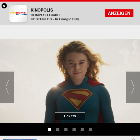
×
Darmstadt - Citydome
KINOPOLIS
FILMSUCHE
KONTO
ANZEIGEN
COMPESO GmbH
Kinopolis
KOSTENLOS - In Google Play
TICKETS