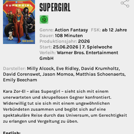
SUPERGIRL
Genre:
Action Fantasy
FSK:
ab 12 Jahre
Dauer:
108 Minuten
Produktionsjahr:
2026
Start:
25.06.2026 | 7. Spielwoche
Verleih:
Warner Bros. Entertainment
GmbH
Darsteller:
Milly Alcock, Eve Ridley, David Krumholtz,
David Corenswet, Jason Momoa, Matthias Schoenaerts,
Emily Beecham
Kara Zor-El – alias Supergirl – sieht sich mit einem
unerwarteten und skrupellosen Gegner konfrontiert.
Widerwillig tut sie sich mit einem ungewöhnlichen
Verbündeten zusammen und begibt sich auf eine
spektakuläre Reise durch das Universum, um Gerechtigkeit
zu erlangen und Vergeltung zu üben.
English: