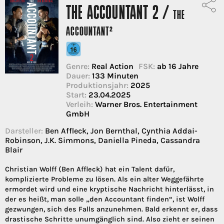
THE ACCOUNTANT 2 /
THE
ACCOUNTANT²
Genre:
Real Action
FSK:
ab 16 Jahre
Dauer:
133 Minuten
Produktionsjahr:
2025
Start:
23.04.2025
Verleih:
Warner Bros. Entertainment
GmbH
Darsteller:
Ben Affleck, Jon Bernthal, Cynthia Addai-
Robinson, J.K. Simmons, Daniella Pineda, Cassandra
Blair
Christian Wolff (Ben Affleck) hat ein Talent dafür,
komplizierte Probleme zu lösen. Als ein alter Weggefährte
ermordet wird und eine kryptische Nachricht hinterlässt, in
der es heißt, man solle „den Accountant finden“, ist Wolff
gezwungen, sich des Falls anzunehmen. Bald erkennt er, dass
drastische Schritte unumgänglich sind. Also zieht er seinen