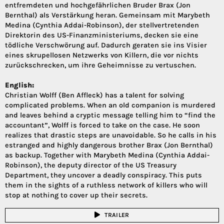
entfremdeten und hochgefährlichen Bruder Brax (Jon
Bernthal) als Verstärkung heran. Gemeinsam mit Marybeth
Medina (Cynthia Addai-Robinson), der stellvertretenden
Direktorin des US-Finanzministeriums, decken sie eine
tödliche Verschwörung auf. Dadurch geraten sie ins Visier
eines skrupellosen Netzwerks von Killern, die vor nichts
zurückschrecken, um ihre Geheimnisse zu vertuschen.
English:
Christian Wolff (Ben Affleck) has a talent for solving
complicated problems. When an old companion is murdered
and leaves behind a cryptic message telling him to “find the
accountant”, Wolff is forced to take on the case. He soon
realizes that drastic steps are unavoidable. So he calls in his
estranged and highly dangerous brother Brax (Jon Bernthal)
as backup. Together with Marybeth Medina (Cynthia Addai-
Robinson), the deputy director of the US Treasury
Department, they uncover a deadly conspiracy. This puts
them in the sights of a ruthless network of killers who will
stop at nothing to cover up their secrets.
TRAILER