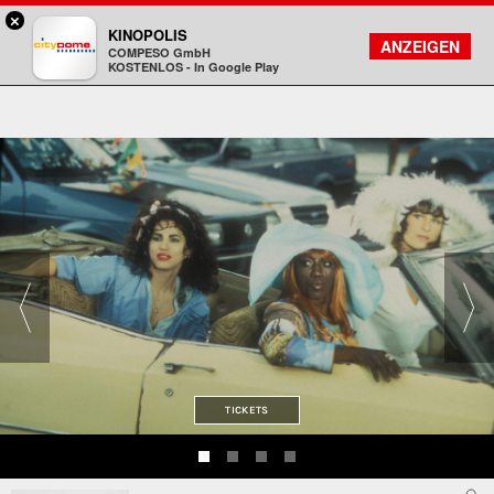
×
Darmstadt - Citydome
KINOPOLIS
FILMSUCHE
KONTO
ANZEIGEN
COMPESO GmbH
Kinopolis
KOSTENLOS - In Google Play
TICKETS