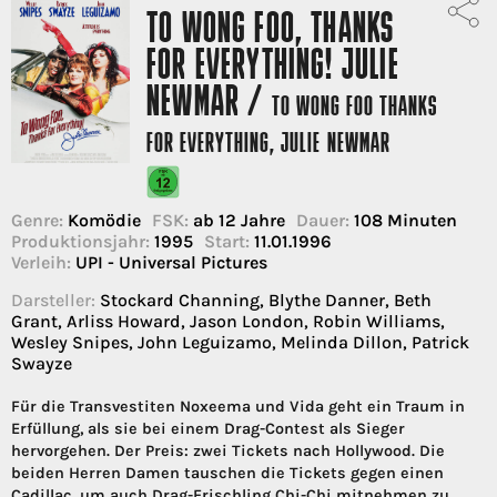
TO WONG FOO, THANKS
FOR EVERYTHING! JULIE
NEWMAR /
TO WONG FOO THANKS
FOR EVERYTHING, JULIE NEWMAR
Genre:
Komödie
FSK:
ab 12 Jahre
Dauer:
108 Minuten
Produktionsjahr:
1995
Start:
11.01.1996
Verleih:
UPI - Universal Pictures
Darsteller:
Stockard Channing, Blythe Danner, Beth
Grant, Arliss Howard, Jason London, Robin Williams,
Wesley Snipes, John Leguizamo, Melinda Dillon, Patrick
Swayze
Für die Transvestiten Noxeema und Vida geht ein Traum in
Erfüllung, als sie bei einem Drag-Contest als Sieger
hervorgehen. Der Preis: zwei Tickets nach Hollywood. Die
beiden Herren Damen tauschen die Tickets gegen einen
Cadillac, um auch Drag-Frischling Chi-Chi mitnehmen zu