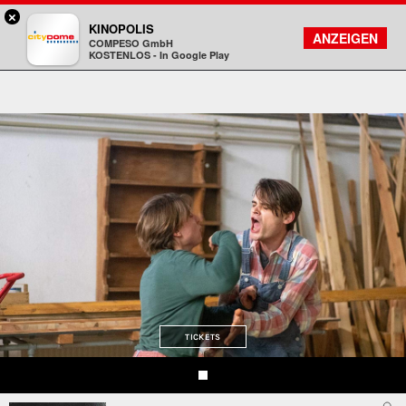
×
Darmstadt - Citydome
KINOPOLIS
FILMSUCHE
KONTO
ANZEIGEN
COMPESO GmbH
Kinopolis
KOSTENLOS - In Google Play
TICKETS