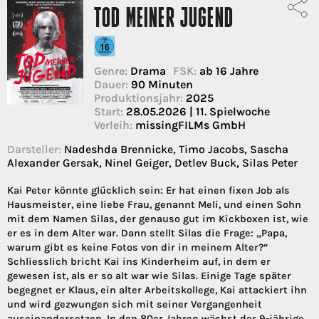
TOD MEINER JUGEND
Genre:
Drama
FSK:
ab 16 Jahre
Dauer:
90 Minuten
Produktionsjahr:
2025
Start:
28.05.2026 | 11. Spielwoche
Verleih:
missingFILMs GmbH
Darsteller:
Nadeshda Brennicke, Timo Jacobs, Sascha
Alexander Gersak, Ninel Geiger, Detlev Buck, Silas Peter
Kai Peter könnte glücklich sein: Er hat einen fixen Job als
Hausmeister, eine liebe Frau, genannt Meli, und einen Sohn
mit dem Namen Silas, der genauso gut im Kickboxen ist, wie
er es in dem Alter war. Dann stellt Silas die Frage: „Papa,
warum gibt es keine Fotos von dir in meinem Alter?“
Schliesslich bricht Kai ins Kinderheim auf, in dem er
gewesen ist, als er so alt war wie Silas. Einige Tage später
begegnet er Klaus, ein alter Arbeitskollege, Kai attackiert ihn
und wird gezwungen sich mit seiner Vergangenheit
auseinandersetzen. In den 80er Jahren wächst der 9-jährige