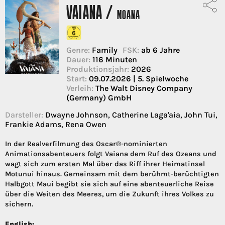
VAIANA /
MOANA
Genre:
Family
FSK:
ab 6 Jahre
Dauer:
116 Minuten
Produktionsjahr:
2026
Start:
09.07.2026 | 5. Spielwoche
Verleih:
The Walt Disney Company
(Germany) GmbH
Darsteller:
Dwayne Johnson, Catherine Laga'aia, John Tui,
Frankie Adams, Rena Owen
In der Realverfilmung des Oscar®-nominierten
Animationsabenteuers folgt Vaiana dem Ruf des Ozeans und
wagt sich zum ersten Mal über das Riff ihrer Heimatinsel
Motunui hinaus. Gemeinsam mit dem berühmt-berüchtigten
Halbgott Maui begibt sie sich auf eine abenteuerliche Reise
über die Weiten des Meeres, um die Zukunft ihres Volkes zu
sichern.
English: