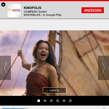
×
Darmstadt - Citydome
KINOPOLIS
FILMSUCHE
KONTO
ANZEIGEN
COMPESO GmbH
Kinopolis
KOSTENLOS - In Google Play
TICKETS