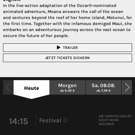
In the live-action adaptation of the Oscar®-nominated
animated adventure, Moana answers the call of the ocean
and ventures beyond the reef of her home island, Motunui, for
the first time. Together with the infamous demigod Maui, she
embarks on an adventurous journey across the vast ocean to
secure the future of her people.
TRAILER
JETZT TICKETS SICHERN
Morgen
Sa. 08.08.
So.
Heute
ab 6,49 €
ab 7,49 €
a
DIE VORSTELLUNG IST
14:15
Festival
NICHT MEHR
i
BUCHBAR