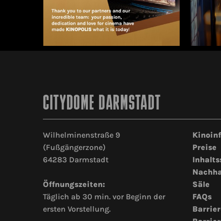
CITYDOME DARMSTADT
Wilhelminenstraße 9
Kinoin
(Fußgängerzone)
Preise
64283 Darmstadt
Inhalts
Nachha
Öffnungszeiten:
Säle
Täglich ab 30 min. vor Beginn der
FAQs
ersten Vorstellung.
Barrier