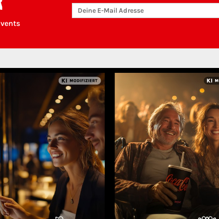
R
Events