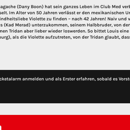
Lagache (Dany Boon) hat sein ganzes Leben im Club Med verb
elt. Im Alter von 50 Jahren verlässt er den mexikanischen U
indheitsliebe Violette zu finden – nach 42 Jahren! Naiv und v
is (Kad Merad) unterzukommen, seinem Halbbruder, von dem 
n Tridan aber lieber wieder loswerden. So bittet Louis eine
rg), als die Violette aufzutreten, von der Tridan glaubt, das
cketalarm anmelden und als Erster erfahren, sobald es Vorst