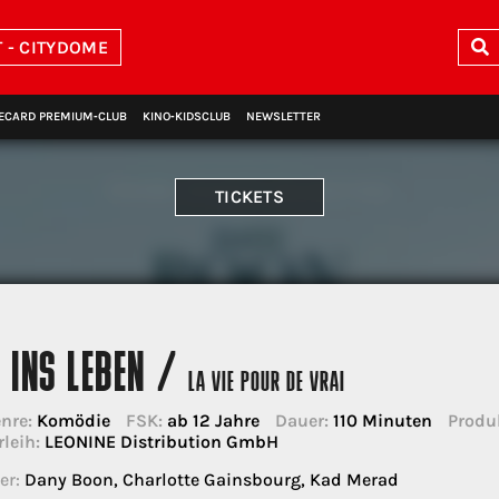
 - CITYDOME
ECARD PREMIUM‑CLUB
KINO‑KIDSCLUB
NEWSLETTER
TICKETS
 INS LEBEN /
LA VIE POUR DE VRAI
nre:
Komödie
FSK:
ab 12 Jahre
Dauer:
110 Minuten
Produ
rleih:
LEONINE Distribution GmbH
er:
Dany Boon, Charlotte Gainsbourg, Kad Merad