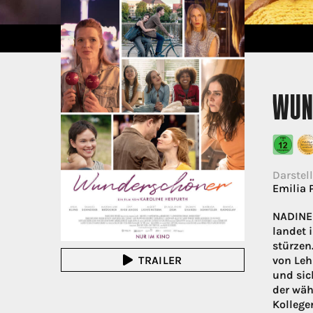
WUN
Darstell
Emilia 
NADINE 
landet 
stürzen
TRAILER
von Leh
und sic
der wäh
Kollege