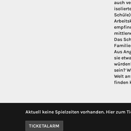
auch ve
isolier
Schüle)
Arbeits
empfind
mittler
Das Sch
Familie
Aus Ang
sie etw
würden?
sein? W
Welt an
finden 
Aktuell keine Spielzeiten vorhanden. Hier zum Ti
TICKETALARM