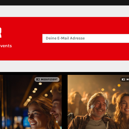
R
Events