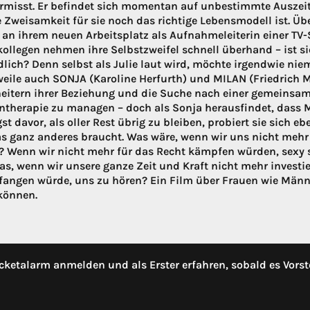
rmisst. Er befindet sich momentan auf unbestimmte Auszeit in
te Zweisamkeit für sie noch das richtige Lebensmodell ist. Üb
 an ihrem neuen Arbeitsplatz als Aufnahmeleiterin einer TV-
kollegen nehmen ihre Selbstzweifel schnell überhand – ist sie
lich? Denn selbst als Julie laut wird, möchte irgendwie nie
weile auch SONJA (Karoline Herfurth) und MILAN (Friedrich M
eitern ihrer Beziehung und die Suche nach einer gemeinsam
ntherapie zu managen – doch als Sonja herausfindet, dass Mila
st davor, als oller Rest übrig zu bleiben, probiert sie sich e
as ganz anderes braucht. Was wäre, wenn wir uns nicht mehr m
 Wenn wir nicht mehr für das Recht kämpfen würden, sexy se
as, wenn wir unsere ganze Zeit und Kraft nicht mehr invest
fangen würde, uns zu hören? Ein Film über Frauen wie Männe
können.
cketalarm anmelden und als Erster erfahren, sobald es Vorst