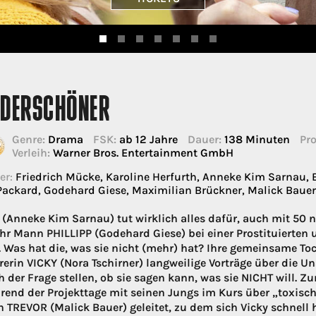
DERSCHÖNER
Genre:
Drama
FSK:
ab 12 Jahre
Dauer:
138 Minuten
Pro
Verleih:
Warner Bros. Entertainment GmbH
er:
Friedrich Mücke, Karoline Herfurth, Anneke Kim Sarnau, Em
Packard, Godehard Giese, Maximilian Brückner, Malick Baue
(Anneke Kim Sarnau) tut wirklich alles dafür, auch mit 50 no
ihr Mann PHILLIPP (Godehard Giese) bei einer Prostituierten 
. Was hat die, was sie nicht (mehr) hat? Ihre gemeinsame Toc
rerin VICKY (Nora Tschirner) langweilige Vorträge über die U
h der Frage stellen, ob sie sagen kann, was sie NICHT will. 
rend der Projekttage mit seinen Jungs im Kurs über „toxisch
n TREVOR (Malick Bauer) geleitet, zu dem sich Vicky schnell