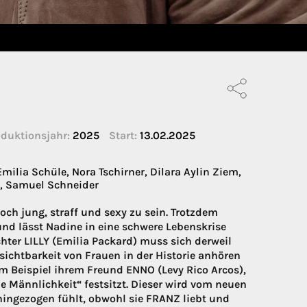
duktionsjahr:
2025
Start:
13.02.2025
ilia Schüle, Nora Tschirner, Dilara Aylin Ziem,
r, Samuel Schneider
ch jung, straff und sexy zu sein. Trotzdem
und lässt Nadine in eine schwere Lebenskrise
hter LILLY (Emilia Packard) muss sich derweil
nsichtbarkeit von Frauen in der Historie anhören
Zum Beispiel ihrem Freund ENNO (Levy Rico Arcos),
e Männlichkeit“ festsitzt. Dieser wird vom neuen
 hingezogen fühlt, obwohl sie FRANZ liebt und