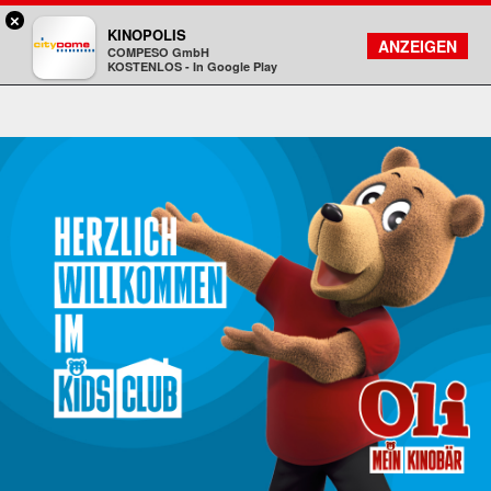
×
Darmstadt - Citydome
KINOPOLIS
FILMSUCHE
KONTO
ANZEIGEN
COMPESO GmbH
Kinopolis
KOSTENLOS - In Google Play