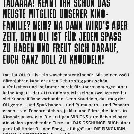
TADAAAA! KENNT IHR SCHON DAS
NEUSTE MITGLIED UNSERER KINO-
FAMILIE? NEIN? NA DANN WIRD’S ABER
ZEIT, DENN OLI IST FÜR JEDEN SPASS Z
U HABEN UND FREUT SICH DARAUF, E
UCH GANZ DOLL ZU KNUDDELN!
Das ist OLI. OLI ist ein waschechter Kinobär. Mit seinen zwölf
Bärenjahren kann er euren Geburtstag ganz schön
aufmischen und ist immer bereit für Überraschungen. Aber
keine Angst … der OLI tut nichts. Mit seinen zwei Metern ist
viel Kuschelfläche vorhanden. Denn Knuddeln, das mag der
OLI gerne … und Spaß haben … und Rumalbern … und Popcorn
essen … viel Popcorn! Ach so, ja klar, und Filme, die liebt ein
Kinobär ja sowieso. Die lustigen MINIONS zum Beispiel oder
die vielen sprechenden Tiere aus DAS DSCHUNGELBUCH. Aber
ganz toll findet OLI den Song „Let it go“ aus DIE EISKÖNIGIN –