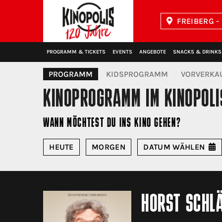
FREIBERG -
Kinopolis
PROGRAMM & TICKETS
EVENTS
ANGEBOTE
SNACKS & DRINKS
PROGRAMM
KIDSPROGRAMM
VORVERKA
KINOPROGRAMM
IM KINOPOLI
WANN MÖCHTEST DU INS KINO GEHEN?
HEUTE
MORGEN
DATUM
WÄHLEN
HORST SCHL