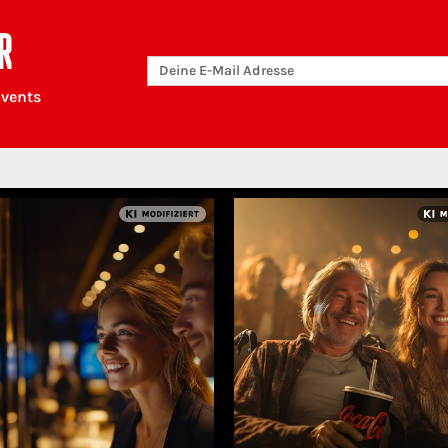
R
Events