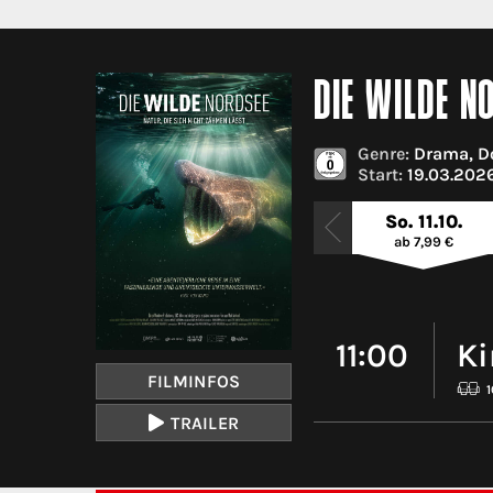
DIE WILDE N
Genre:
Drama, D
Start:
19.03.2026
So. 11.10.
ab 7,99 €
11:00
Ki
FILMINFOS
TRAILER