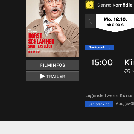
Genre:
Komödie
Mo. 12.10.
ab 5,99 €
Seniorenkino
15:00
Ki
FILMINFOS
TRAILER
Legende (wenn Kürzel 
Ausgewähl
Seniorenkino