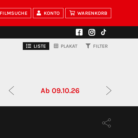
FILMSUCHE
KONTO
WARENKORB
LISTE
PLAKAT
FILTER
Ab 09.10.26