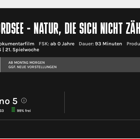
ORDSEE - NATUR, DIE SICH NICHT ZÄ
okumentarfilm
FSK:
ab 0 Jahre
Dauer:
93 Minuten
Produ
 | 21. Spielwoche
AB MONTAG MORGEN
GGF. NEUE VORSTELLUNGEN
no 5
i
163
99% frei