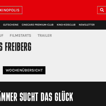
 KINOPOLIS
GUTSCHEINE
CINECARD PREMIUM‑CLUB
KINO‑KIDSCLUB
NEWSLETTER
UF
FILMSTARTS
TRAILER
S FREIBERG
WOCHE
NÜBERSICHT
ÄMMER SUCHT DAS GLÜCK