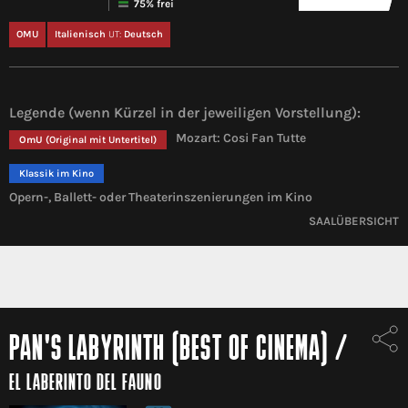
75% frei
OMU
Italienisch
UT:
Deutsch
Legende (wenn Kürzel in der jeweiligen Vorstellung):
Mozart: Cosi Fan Tutte
OmU
(Original mit Untertitel)
Klassik im Kino
Opern-, Ballett- oder Theaterinszenierungen im Kino
SAALÜBERSICHT
PAN'S LABYRINTH (BEST OF CINEMA)
/
EL LABERINTO DEL FAUNO