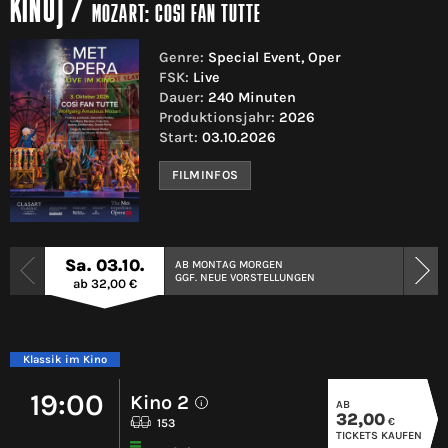
KINO)
/
MOZART: COSI FAN TUTTE
Genre:
Special Event, Oper
FSK:
Live
Dauer:
240 Minuten
Produktionsjahr:
2026
Start:
03.10.2026
FILMINFOS
Sa. 03.10.
AB MONTAG MORGEN
GGF. NEUE VORSTELLUNGEN
ab 32,00 €
Klassik im Kino
19:00
Kino 2
AB
i
32,00
€
153
TICKETS KAUFEN