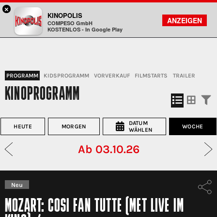
×
Freiberg - KINOPOLIS
KINOPOLIS
FILMSUCHE
KONTO
ANZEIGEN
COMPESO GmbH
Kinopolis
KOSTENLOS - In Google Play
PROGRAMM
KIDSPROGRAMM
VORVERKAUF
FILMSTARTS
TRAILER
KINOPROGRAMM
DATUM
HEUTE
MORGEN
WOCHE
WÄHLEN
Ab 03.10.26
Neu
MOZART: COSI FAN TUTTE (MET LIVE IM