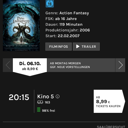
Genre:
Action Fantasy
FSK:
ab 16 Jahre
Dauer:
119 Minuten
Produktionsjahr:
2006
Start:
22.02.2007
FILMINFOS
TRAILER
Di. 06.10.
AB MONTAG MORGEN
GGF. NEUE VORSTELLUNGEN
ab 8,99 €
20:15
Kino 5
AB
i
8,99
€
163
TICKETS KAUFEN
98% frei
SAALÜBERSICHT