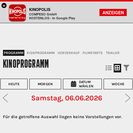
×
Hamburg HafenCity - KINOPOLIS
KINOPOLIS
FILMSUCHE
KONTO
ANZEIGEN
COMPESO GmbH
Kinopolis
KOSTENLOS - In Google Play
PROGRAMM
KIDSPROGRAMM
VORVERKAUF
FILMSTARTS
TRAILER
KINOPROGRAMM
DATUM
HEUTE
MORGEN
WOCHE
WÄHLEN
Samstag, 06.06.2026
Für die getroffene Auswahl liegen keine Vorstellungen vor.