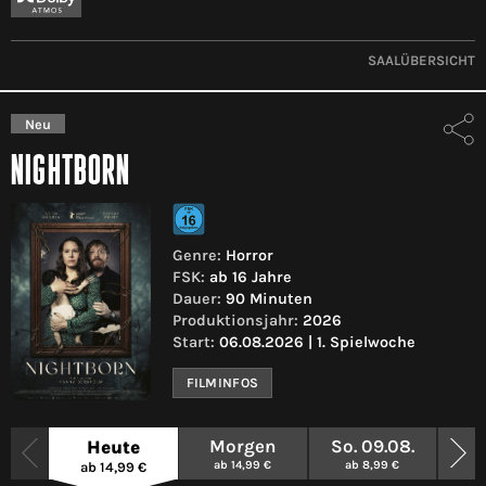
SAALÜBERSICHT
Neu
NIGHTBORN
Genre:
Horror
FSK:
ab 16 Jahre
Dauer:
90 Minuten
Produktionsjahr:
2026
Start:
06.08.2026 | 1. Spielwoche
FILMINFOS
Morgen
So. 09.08.
Mo.
Heute
ab 14,99 €
ab 8,99 €
a
ab 14,99 €