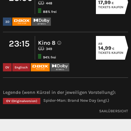
17,99
€
448
TICKETS KAUFEN
88% frei
3D
23:15
Kino 8
AB
i
14,99
€
349
TICKETS KAUFEN
94% frei
OV
Englisch
Legende (wenn Kürzel in der jeweiligen Vorstellung):
Spider-Man: Brand New Day (engl.)
OV
(Originalversion)
SAALÜBERSICHT