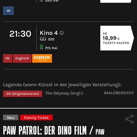
33% frei
21:30
Kino 4
AB
i
16,99
€
225
TICKETS KAUFEN
71% frei
OV
Englisch
Legende (wenn Kürzel in der jeweiligen Vorstellung):
The Odyssey (engl.)
SAALÜBERSICHT
OV
(Originalversion)
Neu
Family Ticket
PAW PATROL: DER DINO FILM
/
PAW