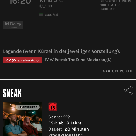
16:20
i
DIE VORSTELLUNG IST
NICHT MEHR
99
BUCHBAR
60% frei
Legende (wenn Kürzel in der jeweiligen Vorstellung):
PAW Patrol: The Dino Movie (engl.)
OV
(Originalversion)
SAALÜBERSICHT
SNEAK
Genre:
???
FSK:
ab 18 Jahre
Dauer:
120 Minuten
Produktionsjahr: