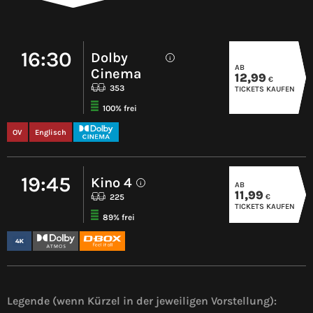
16:30
Dolby
i
AB
Cinema
12,99
€
353
TICKETS KAUFEN
100% frei
OV
Englisch
19:45
Kino 4
AB
i
11,99
€
225
TICKETS KAUFEN
89% frei
Legende (wenn Kürzel in der jeweiligen Vorstellung):