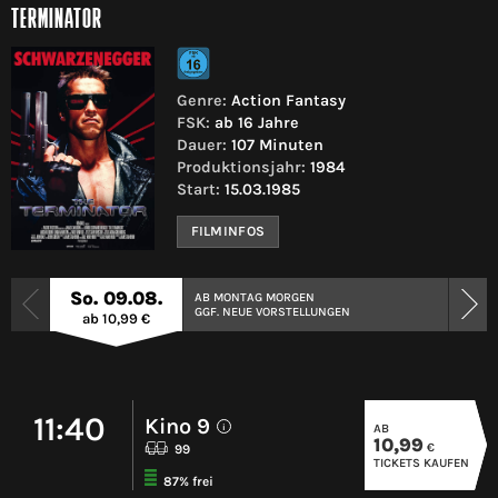
TERMINATOR
Genre:
Action Fantasy
FSK:
ab 16 Jahre
Dauer:
107 Minuten
Produktionsjahr:
1984
Start:
15.03.1985
FILMINFOS
So. 09.08.
AB MONTAG MORGEN
GGF. NEUE VORSTELLUNGEN
ab 10,99 €
11:40
Kino 9
AB
i
10,99
€
99
TICKETS KAUFEN
87% frei