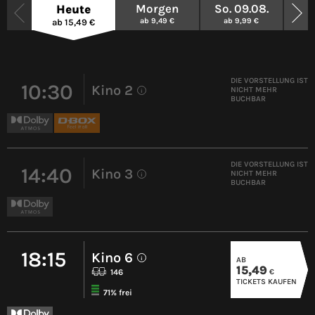
Morgen
So. 09.08.
Mo.
Heute
ab 9,49 €
ab 9,99 €
a
ab 15,49 €
DIE VORSTELLUNG IST
10:30
Kino 2
NICHT MEHR
i
BUCHBAR
DIE VORSTELLUNG IST
14:40
Kino 3
NICHT MEHR
i
BUCHBAR
18:15
Kino 6
AB
i
15,49
€
146
TICKETS KAUFEN
71% frei