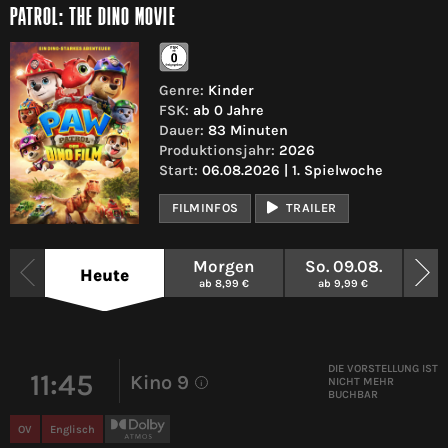
PATROL: THE DINO MOVIE
Genre:
Kinder
FSK:
ab 0 Jahre
Dauer:
83 Minuten
Produktionsjahr:
2026
Start:
06.08.2026 | 1. Spielwoche
FILMINFOS
TRAILER
Morgen
So. 09.08.
Mo.
Heute
ab 8,99 €
ab 9,99 €
a
DIE VORSTELLUNG IST
11:45
Kino 9
NICHT MEHR
i
BUCHBAR
OV
Englisch