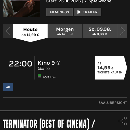
Start:
25.06.2026 | 7. Spielwoche
FILMINFOS
TRAILER
Morgen
So. 09.08.
Mo.
Heute
ab 14,99 €
ab 8,99 €
a
ab 14,99 €
22:00
Kino 9
AB
i
14,99
€
99
TICKETS KAUFEN
45% frei
SAALÜBERSICHT
TERMINATOR (BEST OF CINEMA)
/