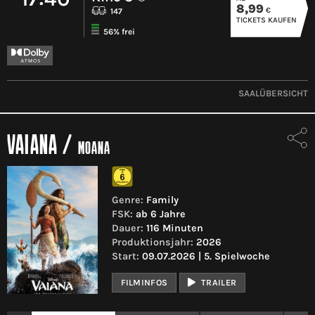
8,99
€
147
TICKETS KAUFEN
56% frei
SAALÜBERSICHT
VAIANA
/
MOANA
Genre:
Family
FSK:
ab 6 Jahre
Dauer:
116 Minuten
Produktionsjahr:
2026
Start:
09.07.2026 | 5. Spielwoche
FILMINFOS
TRAILER