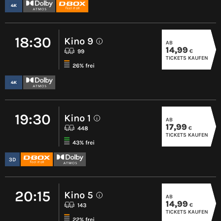
18:30
Kino 9
AB
i
14,99
€
99
TICKETS KAUFEN
26% frei
19:30
Kino 1
AB
i
17,99
€
448
TICKETS KAUFEN
43% frei
3D
20:15
Kino 5
AB
i
14,99
€
143
TICKETS KAUFEN
22% frei