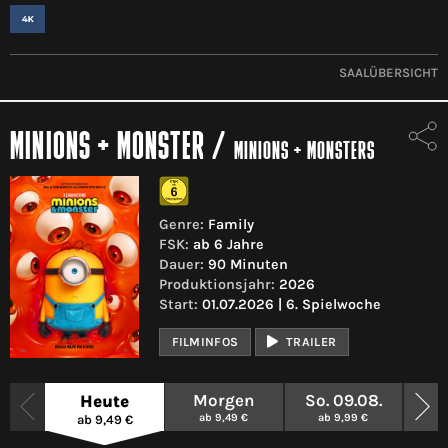
SAALÜBERSICHT
MINIONS + MONSTER
/
MINIONS + MONSTERS
Genre:
Family
FSK:
ab 6 Jahre
Dauer:
90 Minuten
Produktionsjahr:
2026
Start:
01.07.2026 | 6. Spielwoche
FILMINFOS
TRAILER
Morgen
So. 09.08.
Mo.
Heute
ab 9,49 €
ab 9,99 €
a
ab 9,49 €