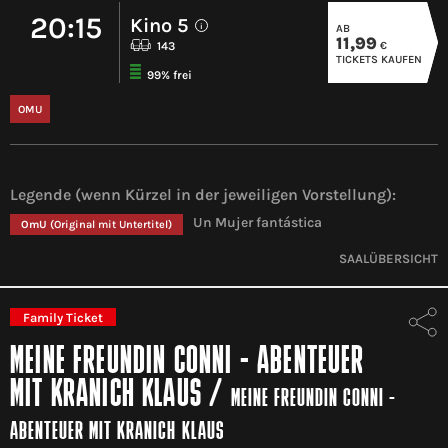
20:15
Kino 5
AB
i
11,99
€
143
TICKETS KAUFEN
99% frei
OMU
Legende (wenn Kürzel in der jeweiligen Vorstellung):
Un Mujer fantástica
OmU
(Original mit Untertitel)
SAALÜBERSICHT
Family Ticket
MEINE FREUNDIN CONNI - ABENTEUER
MIT KRANICH KLAUS
/
MEINE FREUNDIN CONNI -
ABENTEUER MIT KRANICH KLAUS