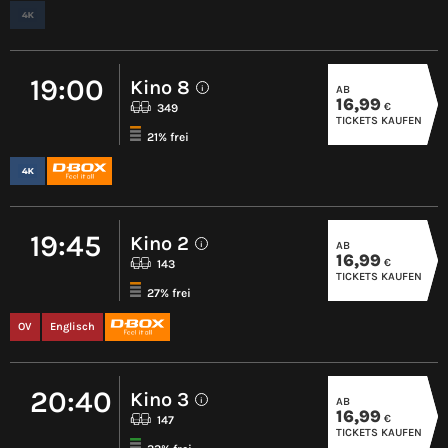
19:00
Kino 8
AB
i
16,99
€
349
TICKETS KAUFEN
21% frei
19:45
Kino 2
AB
i
16,99
€
143
TICKETS KAUFEN
27% frei
OV
Englisch
20:40
Kino 3
AB
i
16,99
€
147
TICKETS KAUFEN