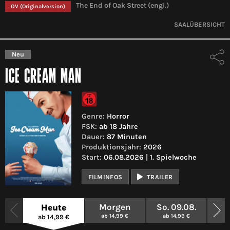
The End of Oak Street (engl.)
OV
(Originalversion)
SAALÜBERSICHT
Neu
ICE CREAM MAN
Genre:
Horror
FSK:
ab 18 Jahre
Dauer:
87 Minuten
Produktionsjahr:
2026
Start:
06.08.2026 | 1. Spielwoche
FILMINFOS
TRAILER
Morgen
So. 09.08.
Mo.
Heute
ab 14,99 €
ab 14,99 €
ab
ab 14,99 €