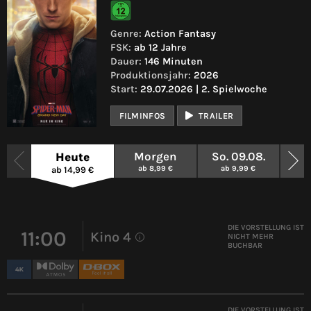
Genre:
Action Fantasy
FSK:
ab 12 Jahre
Dauer:
146 Minuten
Produktionsjahr:
2026
Start:
29.07.2026 | 2. Spielwoche
FILMINFOS
TRAILER
Morgen
So. 09.08.
Mo.
Heute
ab 8,99 €
ab 9,99 €
a
ab 14,99 €
DIE VORSTELLUNG IST
11:00
Kino 4
NICHT MEHR
i
BUCHBAR
DIE VORSTELLUNG IST