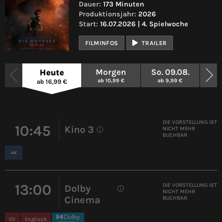
Dauer:
173 Minuten
Produktionsjahr:
2026
Start:
16.07.2026 | 4. Spielwoche
FILMINFOS
TRAILER
Morgen
So. 09.08.
Mo.
Heute
ab 10,99 €
ab 9,99 €
a
ab 16,99 €
DIE VORSTELLUNG IST
10:45
Kino 3
NICHT MEHR
i
BUCHBAR
13:00
DIE VORSTELLUNG IST
Dolby
i
NICHT MEHR
Cinema
BUCHBAR
OV
Englisch