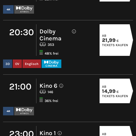
20:30
Dolby
i
AB
Cinema
21,99
€
353
TICKETS KAUFEN
48% frei
3D
OV
Englisch
21:00
Kino 6
AB
i
14,99
€
146
TICKETS KAUFEN
36% frei
23:00
Kino 1
AB
i