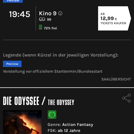
Preview
19:45
Kino 9
AB
i
12,99
€
99
TICKETS KAUFEN
72% frei
Legende (wenn Kürzel in der jeweiligen Vorstellung):
Preview
Vorstellung vor offiziellem Starttermin/Bundesstart
SAALÜBERSICHT
DIE ODYSSEE
/
THE ODYSSEY
Genre:
Action Fantasy
FSK:
ab 12 Jahre