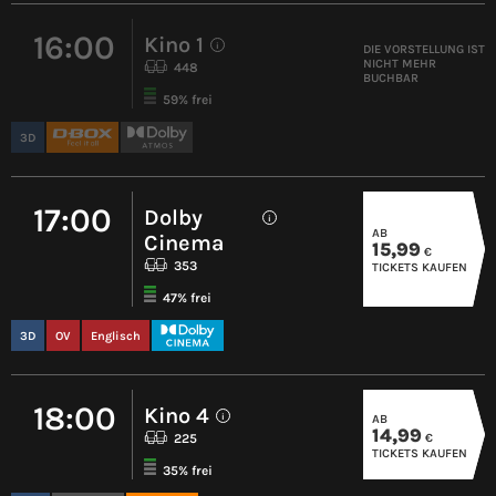
16:00
Kino 1
i
DIE VORSTELLUNG IST
NICHT MEHR
448
BUCHBAR
59% frei
3D
17:00
Dolby
i
AB
Cinema
15,99
€
353
TICKETS KAUFEN
47% frei
3D
OV
Englisch
18:00
Kino 4
AB
i
14,99
€
225
TICKETS KAUFEN
35% frei