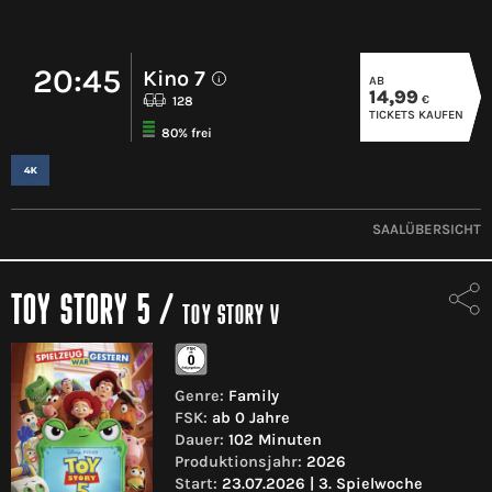
20:45
Kino 7
AB
i
14,99
€
128
TICKETS KAUFEN
80% frei
SAALÜBERSICHT
TOY STORY 5
/
TOY STORY V
Genre:
Family
FSK:
ab 0 Jahre
Dauer:
102 Minuten
Produktionsjahr:
2026
Start:
23.07.2026 | 3. Spielwoche