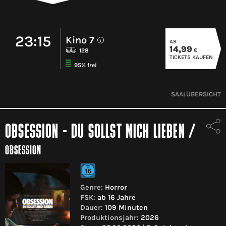
23:15
Kino 7
AB
i
14,99
€
128
TICKETS KAUFEN
95% frei
SAALÜBERSICHT
OBSESSION - DU SOLLST MICH LIEBEN
/
OBSESSION
Genre:
Horror
FSK:
ab 16 Jahre
Dauer:
109 Minuten
Produktionsjahr:
2026