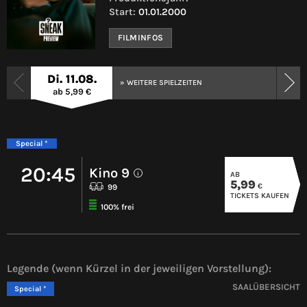
Start:
01.01.2000
FILMINFOS
Di. 11.08.
» WEITERE SPIELZEITEN
ab 5,99 €
Special *
20:45
Kino 9
AB
i
5,99
€
99
TICKETS KAUFEN
100% frei
Legende (wenn Kürzel in der jeweiligen Vorstellung):
SAALÜBERSICHT
Special *