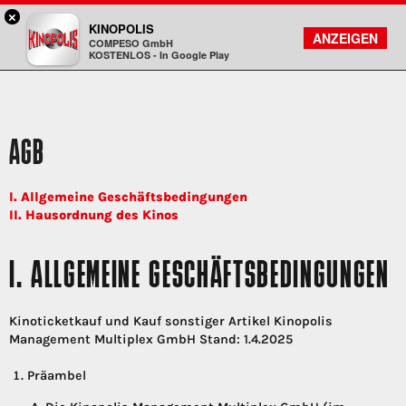
×
Rosenheim - KINOPOLIS
KINOPOLIS
FILMSUCHE
KONTO
ANZEIGEN
COMPESO GmbH
Kinopolis
KOSTENLOS - In Google Play
AGB
I. Allgemeine Geschäftsbedingungen
II. Hausordnung des Kinos
I. ALLGEMEINE GESCHÄFTSBEDINGUNGEN
Kinoticketkauf und Kauf sonstiger Artikel Kinopolis
Management Multiplex GmbH Stand: 1.4.2025
Präambel