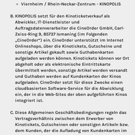
Viernheim / Rhein-Neckar-Zentrum - KINOPOLIS
KINOPOLIS setzt für den Kinoticketverkauf als
Abwickler, IT-Dienstleister und
Auftragsdatenverarbeiter die CineOrder GmbH, Carl-
Zeiss-Ring 9, 85737 Ismaning (im Folgenden
„CineOrder“) ein. CineOrder unterstützt im Internet
Onlineshops, über die Kinotickets, Gutscheine und
sonstige Artikel gekauft sowie Guthabenkarten
aufgeladen werden können. Kinotickets können vor Ort
abgeholt oder als elektronische Eintrittskarte
übermittelt werden, sonstige Artikel werden versandt
und Guthaben werden auf Kundenkarten der Kinos
aufgeladen. CineOrder setzt für diese Zwecke einen
cloudbasierten Software-Service für die Abwicklung
ein, der in die Web-Sites der oben aufgeführten Kinos
integriert ist.
Diese Allgemeinen Geschäftsbedingungen regeln das
Vertragsverhältnis zwischen dem Erwerber von
Kinotickets, Gutscheinen oder sonstigen Artikeln bzw.
dem Kunden, der die Aufladung von Kundenkarten im