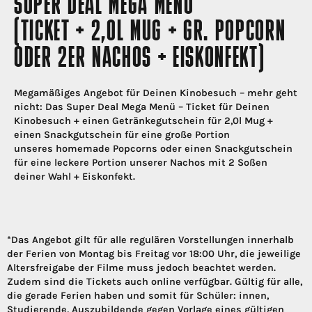
SUPER DEAL MEGA MENÜ
(TICKET + 2,0L MUG + GR. POPCORN
ODER 2ER NACHOS + EISKONFEKT)
Megamäßiges Angebot für Deinen Kinobesuch – mehr geht
nicht: Das Super Deal Mega Menü – Ticket für Deinen
Kinobesuch + einen Getränkegutschein für 2,0l Mug +
einen Snackgutschein für eine große Portion
unseres homemade Popcorns oder einen Snackgutschein
für eine leckere Portion unserer Nachos mit 2 Soßen
deiner Wahl + Eiskonfekt.
*Das Angebot gilt für alle regulären Vorstellungen innerhalb
der Ferien von Montag bis Freitag vor 18:00 Uhr, die jeweilige
Altersfreigabe der Filme muss jedoch beachtet werden.
Zudem sind die Tickets auch online verfügbar. Gültig für alle,
die gerade Ferien haben und somit für Schüler: innen,
Studierende, Auszubildende gegen Vorlage eines gültigen