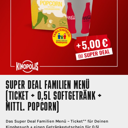
SUPER DEAL FAMILIEN MENÜ
(TICKET + 0,5L SOFTGETRÄNK +
MITTL. POPCORN)
Das Super Deal Familien Menü – Ticket** für Deinen
Kinobesuch + einen Getränkegutschein für 0,5l