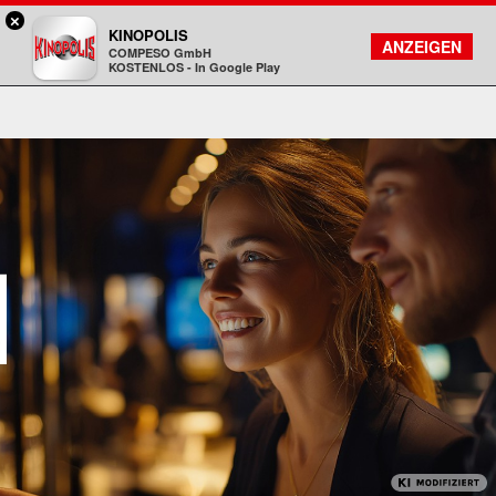
×
Rosenheim - KINOPOLIS
KINOPOLIS
FILMSUCHE
KONTO
ANZEIGEN
COMPESO GmbH
Kinopolis
KOSTENLOS - In Google Play