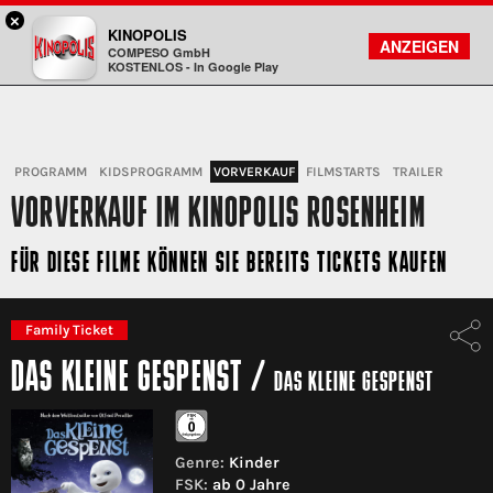
×
Rosenheim - KINOPOLIS
KINOPOLIS
FILMSUCHE
KONTO
ANZEIGEN
COMPESO GmbH
Kinopolis
KOSTENLOS - In Google Play
PROGRAMM
KIDSPROGRAMM
VORVERKAUF
FILMSTARTS
TRAILER
VORVERKAUF IM KINOPOLIS ROSENHEIM
FÜR DIESE FILME KÖNNEN SIE BEREITS TICKETS KAUFEN
Family Ticket
DAS KLEINE GESPENST
/
DAS KLEINE GESPENST
Genre:
Kinder
FSK:
ab 0 Jahre