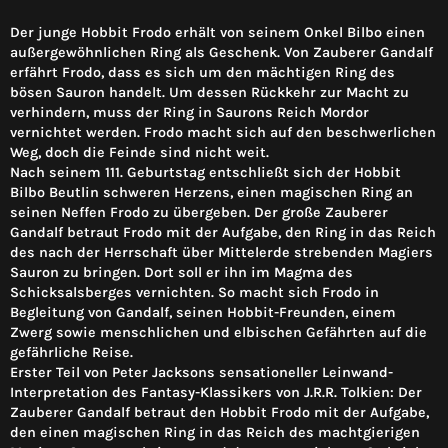
Der junge Hobbit Frodo erhält von seinem Onkel Bilbo einen
außergewöhnlichen Ring als Geschenk. Von Zauberer Gandalf
erfährt Frodo, dass es sich um den mächtigen Ring des
bösen Sauron handelt. Um dessen Rückkehr zur Macht zu
verhindern, muss der Ring in Saurons Reich Mordor
vernichtet werden. Frodo macht sich auf den beschwerlichen
Weg, doch die Feinde sind nicht weit.
Nach seinem 111. Geburtstag entschließt sich der Hobbit
Bilbo Beutlin schweren Herzens, einen magischen Ring an
seinen Neffen Frodo zu übergeben. Der große Zauberer
Gandalf betraut Frodo mit der Aufgabe, den Ring in das Reich
des nach der Herrschaft über Mittelerde strebenden Magiers
Sauron zu bringen. Dort soll er ihn im Magma des
Schicksalsberges vernichten. So macht sich Frodo in
Begleitung von Gandalf, seinen Hobbit-Freunden, einem
Zwerg sowie menschlichen und elbischen Gefährten auf die
gefährliche Reise.
Erster Teil von Peter Jacksons sensationeller Leinwand-
Interpretation des Fantasy-Klassikers von J.R.R. Tolkien: Der
Zauberer Gandalf betraut den Hobbit Frodo mit der Aufgabe,
den einen magischen Ring in das Reich des machtgierigen