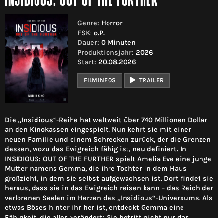
INSIDIOUS: OUT OF THE FURTHER
Genre:
Horror
FSK:
o.P.
Dauer:
0 Minuten
Produktionsjahr:
2026
Start:
20.08.2026
FILMINFOS
TRAILER
Die „Insidious“-Reihe hat weltweit über 740 Millionen Dollar
an den Kinokassen eingespielt. Nun kehrt sie mit einer
neuen Familie und einem Schrecken zurück, der die Grenzen
dessen, wozu das Ewigreich fähig ist, neu definiert. In
INSIDIOUS: OUT OF THE FURTHER spielt Amelia Eve eine junge
Mutter namens Gemma, die ihre Tochter in dem Haus
großzieht, in dem sie selbst aufgewachsen ist. Dort findet sie
heraus, dass sie in das Ewigreich reisen kann – das Reich der
verlorenen Seelen im Herzen des „Insidious“-Universums. Als
etwas Böses hinter ihr her ist, entdeckt Gemma eine
Fähigkeit, die alles verändert: Sie betritt nicht nur das