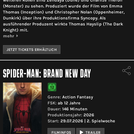
weiteren Rollen sind Zendaya (Dune) und Charlize Theron
(Monster) zu sehen. Produziert wurde der Film von Emma
Thomas (Inception) und Christopher Nolan (Oppenheimer,
Dunkirk) über ihre Produktionsfirma Syncopy. Als
ausführender Produzent wirkte Thomas Hayslip (The Dark
Knight) mit.
mehr
JETZT TICKETS ERHÄLTLICH
SPIDER-MAN: BRAND NEW DAY
Genre:
Action Fantasy
FSK:
ab 12 Jahre
Dauer:
146 Minuten
Produktionsjahr:
2026
Start:
29.07.2026 | 2. Spielwoche
FILMINFOS
TRAILER