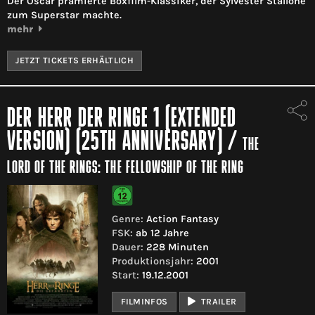
Der Oscar prämierte Boxfilm-Klassiker, der Sylvester Stallone
zum Superstar machte.
mehr
JETZT TICKETS ERHÄLTLICH
DER HERR DER RINGE 1 (EXTENDED
VERSION) (25TH ANNIVERSARY)
/
THE
LORD OF THE RINGS: THE FELLOWSHIP OF THE RING
Genre:
Action Fantasy
FSK:
ab 12 Jahre
Dauer:
228 Minuten
Produktionsjahr:
2001
Start:
19.12.2001
FILMINFOS
TRAILER