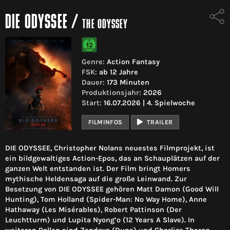
DIE ODYSSEE
/
THE ODYSSEY
Genre:
Action Fantasy
FSK:
ab 12 Jahre
Dauer:
173 Minuten
Produktionsjahr:
2026
Start:
16.07.2026 | 4. Spielwoche
FILMINFOS
TRAILER
DIE ODYSSEE, Christopher Nolans neuestes Filmprojekt, ist
ein bildgewaltiges Action-Epos, das an Schauplätzen auf der
ganzen Welt entstanden ist. Der Film bringt Homers
mythische Heldensaga auf die große Leinwand. Zur
Besetzung von DIE ODYSSEE gehören Matt Damon (Good Will
Hunting), Tom Holland (Spider-Man: No Way Home), Anne
Hathaway (Les Misérables), Robert Pattinson (Der
Leuchtturm) und Lupita Nyong’o (12 Years A Slave). In