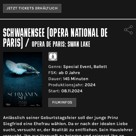
JETZT TICKETS ERHÄLTLICH
SCHWANENSEE (OPERA NATIONAL DE
PARIS)
/
OPERA DE PARIS: SWAN LAKE
Genre:
Special Event, Ballett
FSK:
ab 0 Jahre
Dauer:
145 Minuten
Produktionsjahr:
2024
Start:
08.11.2024
FILMINFOS
Anlässlich seiner Geburtstagsfeier soll der junge Prinz
Siegfried eine Ehefrau wählen. Da er nach der idealen Liebe
sucht, versucht er, der Realität zu entfliehen. Sein Hauslehrer
versucht, ihn zur Vernunft zu bringen und erinnert ihn an