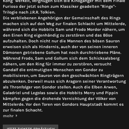
Kong" werkelt, vergnügen sich die Kinogänger mit dem Finale
Furioso der jetzt schon zum Klassiker geadelten "Ringe"-
Trilogie nach J.R.R. Tolkien.
Die verbliebenen Angehörigen der Gemeinschaft des Rings
machen sich auf den Weg zur finalen Schlacht um Mittelerde,
während sich die Hobbits Sam und Frodo Mordor nähern, um
den Einen Ring eigenhändig zu zerstören und das Böse
aufzuhalten. Doch nicht nur die Mannen des bösen Sauron
erweisen sich als Hindernis, auch der von seinen inneren
Dämonen getriebene Gollum hat noch durchtriebene Pläne.
Während Frodo, Sam und Gollum sich dem Schicksalsberg
nähern, um den Ring für immer zu zerstören, versucht
Gandalf die entmutigten Menschen von Gondor zu
mobilisieren, um Sauron von den geschwächten Ringträgern
abzulenken. Derweil muss sich Aragorn seiner Verantwortung
als Thronfolger von Gondor stellen. Auch die Elben Arwen,
Galadriel und Legolas sowie die Hobbits Merry und Pippin
kämpfen gegen die drohende Vernichtung der Völker von
Mittelerde. Vor den Toren von Gondors Hauptstadt kommt es
zur finalen Schacht.
mehr
JETZT TICKETS ERHÄLTLICH