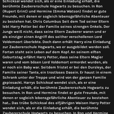
Schicksal wendet sich, als er eine Einladung erhält, die
berühmte Zaubererschule Hogwarts zu besuchen. In Ron
(Rupert Grint) und Hermine (Emma Watson) findet er gute
Freunde, mit denen er sogleich lebensgefährliche Abenteuer
zu bestehen hat. Chris Columbus Seit dem Tod seiner Eltern
lebt Harry Potter bei der Familie seines strengen Onkels. Der
Junge weiß nicht, dass seine Eltern Zauberer waren und er
als einziger einen Angriff des seither verschollenen Lord
Voldemoort überlebte. Doch dann erhält Harry eine Einladung
zur Zaubererschule Hogwarts, wo er ausgebildet werden soll.
Fortan steht sein Leben auf dem Kopf. An seinem elften
Geburtstag erfährt Harry Potter, dass seine Eltern Magier
waren und vom bösen Lord Voldemort ermordet wurden, als
er noch ein Baby war. Seitdem fristet er bei den Dursleys, der
Familie seiner Tante, ein trostloses Dasein. Er haust in einem
Schrank unter der Treppe und wird von der ganzen Familie
gepiesackt. Harrys Schicksal wendet sich, als er eine
Einladung erhält, die berühmte Zaubererschule Hogwarts zu
besuchen. In Ron und Hermine findet er gute Freunde, mit
denen er sogleich lebensgefährliche Abenteuer zu bestehen
hat... Das trübe Schicksal des elfjährigen Waisen Harry Potter
wendet sich, als er die Einladung erhält, die berühmte
Zaubererschule Hogwarts zu besuchen. In Ron und Hermine