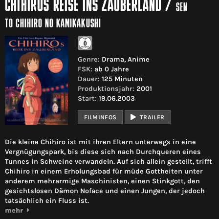
CHIHIROS REISE INS ZAUBERLAND
/
SEN
TO CHIHIRO NO KAMIKAKUSHI
Genre:
Drama, Anime
FSK:
ab 0 Jahre
Dauer:
125 Minuten
Produktionsjahr:
2001
Start:
19.06.2003
FILMINFOS
TRAILER
Die kleine Chihiro ist mit ihren Eltern unterwegs in eine
Vergnügungspark, bis diese sich nach Durchqueren eines
Tunnes in Schweine verwandeln. Auf sich allein gestellt, trifft
Chihiro in einem Erholungsbad für müde Gottheiten unter
anderem mehrarmige Maschinisten, einen Stinkgott, den
gesichtslosen Dämon Noface und einen Jungen, der jedoch
tatsächlich ein Fluss ist.
mehr