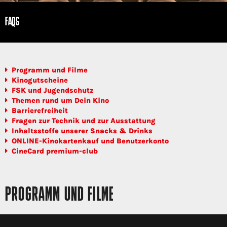
FAQS
Programm und Filme
Kinogutscheine
FSK und Jugendschutz
Themen rund um Dein Kino
Barrierefreiheit
Fragen zur Technik und zur Ausstattung
Inhaltsstoffe unserer Snacks & Drinks
ONLINE-Kinokartenkauf und Benutzerkonto
CineCard premium-club
PROGRAMM UND FILME