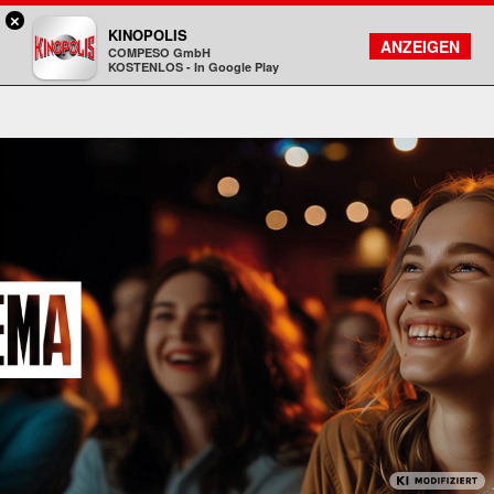
×
Rosenheim - KINOPOLIS
KINOPOLIS
FILMSUCHE
KONTO
ANZEIGEN
COMPESO GmbH
Kinopolis
KOSTENLOS - In Google Play