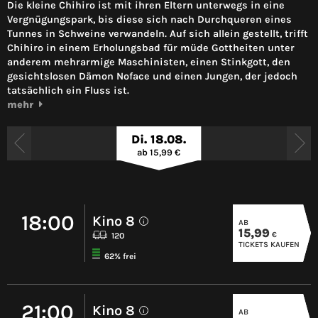
Die kleine Chihiro ist mit ihren Eltern unterwegs in eine
Vergnügungspark, bis diese sich nach Durchqueren eines
Tunnes in Schweine verwandeln. Auf sich allein gestellt, trifft
Chihiro in einem Erholungsbad für müde Gottheiten unter
anderem mehrarmige Maschinisten, einen Stinkgott, den
gesichtslosen Dämon Noface und einen Jungen, der jedoch
tatsächlich ein Fluss ist.
mehr
Di. 18.08.
ab 15,99 €
18:00
Kino 8
AB
i
15,99
€
120
TICKETS KAUFEN
62% frei
21:00
Kino 8
AB
i