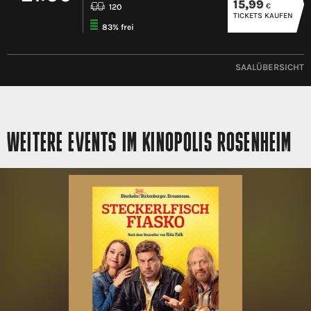
15,99
€
120
TICKETS KAUFEN
83% frei
SAALÜBERSICHT
WEITERE EVENTS IM KINOPOLIS ROSENHEIM