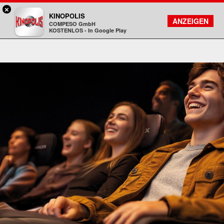
×
Rosenheim - KINOPOLIS
KINOPOLIS
FILMSUCHE
KONTO
ANZEIGEN
COMPESO GmbH
Kinopolis
KOSTENLOS - In Google Play