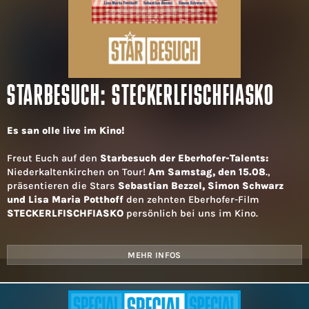
STARBESUCH: STECKERLFISCHFIASKO
Es san olle live im Kino!
Freut Euch auf den
Starbesuch der Eberhofer-Talents:
Niederkaltenkirchen on Tour!
Am Samstag, den 15.08
.,
präsentieren die Stars
Sebastian Bezzel, Simon Schwarz
und Lisa Maria Potthoff
den zehnten Eberhofer-Film
STECKERLFISCHFIASKO
persönlich bei uns im Kino.
MEHR INFOS