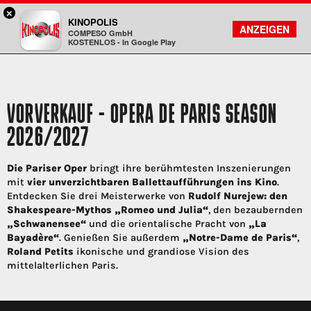
×
Rosenheim - KINOPOLIS
KINOPOLIS
FILMSUCHE
KONTO
ANZEIGEN
COMPESO GmbH
Kinopolis
KOSTENLOS - In Google Play
VORVERKAUF - OPERA DE PARIS SEASON
2026/2027
Die Pariser Oper
bringt ihre berühmtesten Inszenierungen
mit
vier unverzichtbaren Ballettaufführungen ins Kino
.
Entdecken Sie drei Meisterwerke von
Rudolf Nurejew: den
Shakespeare-Mythos „Romeo und Julia“
, den bezaubernden
„Schwanensee“
und die orientalische Pracht von
„La
Bayadère“
. Genießen Sie außerdem
„Notre-Dame de Paris“
,
Roland Petits
ikonische und grandiose Vision des
mittelalterlichen Paris.