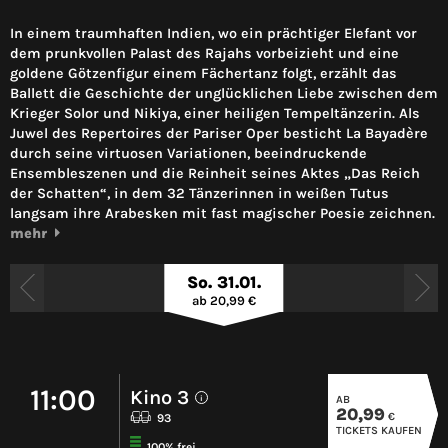
In einem traumhaften Indien, wo ein prächtiger Elefant vor
dem prunkvollen Palast des Rajahs vorbeizieht und eine
goldene Götzenfigur einem Fächertanz folgt, erzählt das
Ballett die Geschichte der unglücklichen Liebe zwischen dem
Krieger Solor und Nikiya, einer heiligen Tempeltänzerin. Als
Juwel des Repertoires der Pariser Oper besticht La Bayadère
durch seine virtuosen Variationen, beeindruckende
Ensembleszenen und die Reinheit seines Aktes „Das Reich
der Schatten“, in dem 32 Tänzerinnen in weißen Tutus
langsam ihre Arabesken mit fast magischer Poesie zeichnen.
mehr
So. 31.01.
ab 20,99 €
11:00
Kino 3
AB
i
20,99
€
93
TICKETS KAUFEN
100% frei