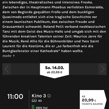
ein lebendiges, theatralisches und intensives Fresko.
Zwischen der in Hauptmann Phoebus verliebten Esmeralda,
dem von Begierde gequälten Frollo und dem buckligen
Quasimodo entfaltet sich eine tragische Geschichte vor
einem launischen Publikum, das zwischen Freude und
Grausamkeit schwankt. Roland Petit verband neoklassischen
Tanz mit dem Geist des Music-Halls und umgab sich mit den
führenden kreativen Talenten seiner Zeit: Maurice Jarre für
die Musik, René Allio für die Bühnenbilder und Yves Saint
Laurent für die Kostüme, die er „so farbenfroh wie die
Buntglasfenster einer Kathedrale“ haben wollte.
mehr
So. 14.03.
ab 20,99 €
11:00
Kino 3
AB
i
20,99
€
93
TICKETS KAUFEN
100% frei