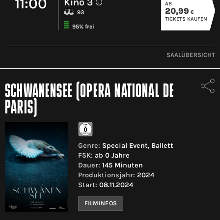
11:00
Kino 3
AB
i
20,99
€
93
TICKETS KAUFEN
95% frei
SAALÜBERSICHT
SCHWANENSEE (OPERA NATIONAL DE
PARIS)
Genre:
Special Event, Ballett
FSK:
ab 0 Jahre
Dauer:
145 Minuten
Produktionsjahr:
2024
Start:
08.11.2024
FILMINFOS