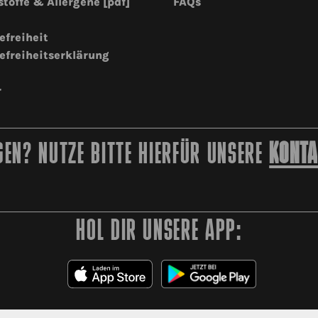
stoffe & Allergene [pdf]
FAQs
efreiheit
efreiheitserklärung
r
EN? NUTZE BITTE HIERFÜR UNSERE
KONTA
HOL DIR UNSERE APP: