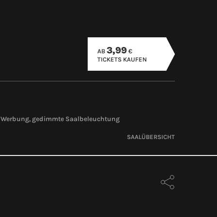
3,99
AB
€
TICKETS KAUFEN
ine Werbung, gedimmte Saalbeleuchtung
SAALÜBERSICHT