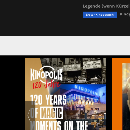
Legende (wenn Kürzel 
Kindg
Erster Kinobesuch