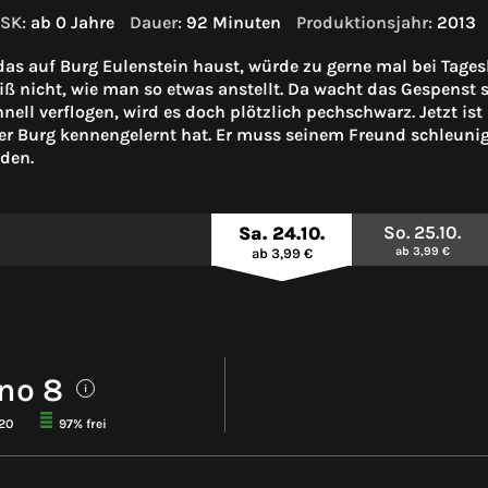
SK:
ab 0 Jahre
Dauer:
92 Minuten
Produktionsjahr:
2013
das auf Burg Eulenstein haust, würde zu gerne mal bei Tage
 nicht, wie man so etwas anstellt. Da wacht das Gespenst st
nell verflogen, wird es doch plötzlich pechschwarz. Jetzt ist
r Burg kennengelernt hat. Er muss seinem Freund schleuni
den.
So. 25.10.
Sa. 24.10.
ab 3,99 €
ab 3,99 €
no 8
i
120
97% frei