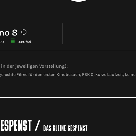
no 8
i
120
100% frei
in der jeweiligen Vorstellung):
erechte Filme für den ersten Kinobesuch, FSK 0, kurze Laufzeit, ke
GESPENST
/
DAS KLEINE GESPENST