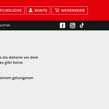
FILMSUCHE
KONTO
WARENKORB
SLETTER
rs als daheim vor dem
es gibt keine
u einem gelungenen