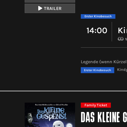
TRAILER
Erster Kinobesuch
14:00
Ki
Legende (wenn Kürzel 
Kindg
Erster Kinobesuch
Family Ticket
DAS KLEINE 