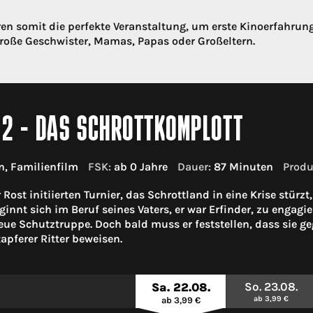
hren somit die perfekte Veranstaltung, um erste Kinoerfahru
, große Geschwister, Mamas, Papas oder Großeltern.
 2 - DAS SCHROTTKOMPLOTT
, Familienfilm
FSK:
ab 0 Jahre
Dauer:
87 Minuten
Produ
Rost initiierten Turnier, das Schrottland in eine Krise stürz
ginnt sich im Beruf seines Vaters, er war Erfinder, zu engagie
eue Schutztruppe. Doch bald muss er feststellen, dass sie g
apferer Ritter beweisen.
So. 23.08.
Sa. 22.08.
ab 3,99 €
ab 3,99 €