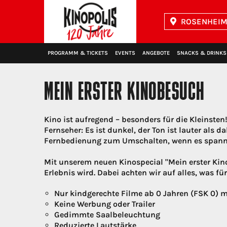
ROSENHEIM 
Kinopolis
PROGRAMM & TICKETS
EVENTS
ANGEBOTE
SNACKS & DRINKS
MEIN ERSTER KINOBESUCH
Kino ist aufregend – besonders für die Kleinste
Fernseher: Es ist dunkel, der Ton ist lauter als 
Fernbedienung zum Umschalten, wenn es span
Mit unserem neuen Kinospecial "Mein erster Kin
Erlebnis wird. Dabei achten wir auf alles, was fü
Nur kindgerechte Filme ab 0 Jahren (FSK 0) mi
Keine Werbung oder Trailer
Gedimmte Saalbeleuchtung
Reduzierte Lautstärke