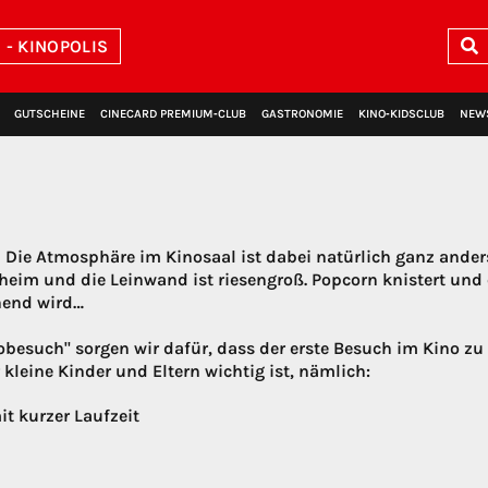
- KINOPOLIS
GUTSCHEINE
CINECARD PREMIUM‑CLUB
GASTRONOMIE
KINO‑KIDSCLUB
NEW
n! Die Atmosphäre im Kinosaal ist dabei natürlich ganz ande
daheim und die Leinwand ist riesengroß. Popcorn knistert und 
nend wird…
obesuch" sorgen wir dafür, dass der erste Besuch im Kino z
r kleine Kinder und Eltern wichtig ist, nämlich:
t kurzer Laufzeit