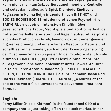
kann nicht mehr zurück, verliert zunehmend die Kontrolle
und setzt damit alles aufs Spiel. Die niederländische
Regisseurin Halina Reijn inszeniert nach INSTINCT und
BODIES BODIES BODIES mit dem erotischen Psychothriller
BABYGIRL erneut einen intensiven Kinofilm über
gesellschaftliche Tabus, Machtspiele und Kontrollverlust, der
mit alten Verhaltensmustern und Regeln aufräumt. Reijn, die
auch das Drehbuch schrieb, beeindruckt mit einer genauen
Figurenzeichnung und einem feinen Gespür für Details und
schafft es immer wieder, auch mit der Erwartungshaltung
der Zuschauer*innen zu spielen. In der Titelrolle stellt Nicole
Kidman (BOMBSHELL, „Big Little Lies“) einmal mehr ihre
außergewöhnliche Schauspielkunst unter Beweis. An ihrer
Seite brillieren Antonio Banderas (DER BESTE FILM ALLER
ZEITEN, LEID UND HERRLICHKEIT) als ihr Ehemann Jacob und
Harris Dickinson (TRIANGLE OF SADNESS, „A Murder at the
End of the World“) als unverschämt souveräner Praktikant
Samuel.
English:
Romy Miller (Nicole Kidman) is the founder and CEO of a
company that is just taking off on the stock market. In her