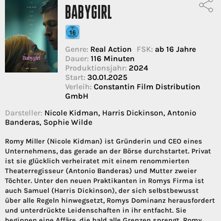
BABYGIRL
Genre:
Real Action
FSK:
ab 16 Jahre
Dauer:
116 Minuten
Produktionsjahr:
2024
Start:
30.01.2025
Verleih:
Constantin Film Distribution
GmbH
Darsteller:
Nicole Kidman, Harris Dickinson, Antonio
Banderas, Sophie Wilde
Romy Miller (Nicole Kidman) ist Gründerin und CEO eines
Unternehmens, das gerade an der Börse durchstartet. Privat
ist sie glücklich verheiratet mit einem renommierten
Theaterregisseur (Antonio Banderas) und Mutter zweier
Töchter. Unter den neuen Praktikanten in Romys Firma ist
auch Samuel (Harris Dickinson), der sich selbstbewusst
über alle Regeln hinwegsetzt, Romys Dominanz herausfordert
und unterdrückte Leidenschaften in ihr entfacht. Sie
beginnen eine Affäre, die bald alle Grenzen sprengt. Romy