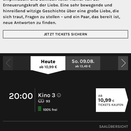
Erneuerungskraft der Liebe. Eine sehr bewegende und
hinreißend witzige Geschichte über eine große Liebe, die
sich traut, Fragen zu stellen – und ein Paar, das bereit ist,
neue Antworten zu finden.
JETZT TICKETS SICHERN
So. 09.08.
Heute
ab 13,49 €
ab 10,99 €
20:00
Kino 3
AB
i
10,99
€
93
TICKETS KAUFEN
100% frei
SAALÜBERSICHT