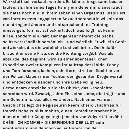
Werkstatt soll verkauft werden. Es könnte insgesamt besser
laufen, als ihm eines Tages Fanny ein Geheimnis anvertraut:
sie hatte noch nie in ihrem Leben einen Orgasmus. Inspiriert
von ihrer extrem engagierten Sexualtherapeutin will sie das
nun dringend ändern und entsprechend ins Training
einsteigen. Tom ist schockiert, doch was folgt, ist keine
Krise, sondern ein Pakt. Der Ingenieur nimmt die Sache
selbstverständlich persönlich – und wörtlich. Er will ein Gerät
entwickeln, das die weibliche Lust zelebriert. Doch dafür
braucht er seine Frau, die die Richtung vorgibt. Was als
absurde Idee beginnt, wird zu einer abenteuerlichen
Expedition zweier Komplizen im Auftrag der Libido: Fanny
und Tom forschen, lachen, scheitern, streiten, flüchten vor
der Polizei, klauen ihrer Tochter den gesamten Drogenvorrat
und entdecken einander und ihre Liebe völlig neu.
Gemeinsam entwickeln sie ein Objekt, das Geschichte
schreiben wird. Zwanzig Jahre Ehe, eine Liebe, die trägt – und
ein Geheimnis, das alles verändert. Nach einer wahren
Geschichte legt die Regisseurin Reem Kherici, Fachfrau für
französische Publikumshits, einen Komödienkracher hin,
dem ein echter Coup gelingt: jenseits von Vulgarität erzählt
CHÉRI, ICH KOMME! – DIE ERFINDUNG DER LUST sehr
empfindsam und dennoch voller Humor von der