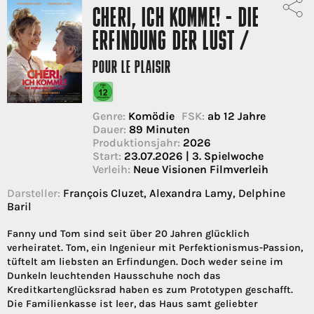
CHERI, ICH KOMME! - DIE
ERFINDUNG DER LUST /
POUR LE PLAISIR
Genre:
Komödie
FSK:
ab 12 Jahre
Dauer:
89 Minuten
Produktionsjahr:
2026
Start:
23.07.2026 | 3. Spielwoche
Verleih:
Neue Visionen Filmverleih
Darsteller:
François Cluzet, Alexandra Lamy, Delphine
Baril
Fanny und Tom sind seit über 20 Jahren glücklich
verheiratet. Tom, ein Ingenieur mit Perfektionismus-Passion,
tüftelt am liebsten an Erfindungen. Doch weder seine im
Dunkeln leuchtenden Hausschuhe noch das
Kreditkartenglücksrad haben es zum Prototypen geschafft.
Die Familienkasse ist leer, das Haus samt geliebter