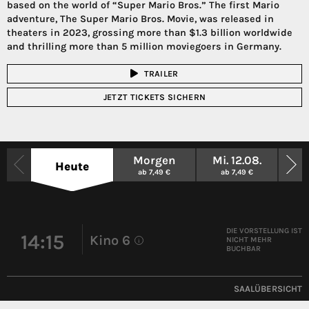
based on the world of “Super Mario Bros.” The first Mario
adventure, The Super Mario Bros. Movie, was released in
theaters in 2023, grossing more than $1.3 billion worldwide
and thrilling more than 5 million moviegoers in Germany.
TRAILER
JETZT TICKETS SICHERN
Morgen
Mi. 12.08.
So
Heute
ab 7,49 €
ab 7,49 €
a
DIE VORSTELLUNG IST
14:15
Kino 6
NICHT MEHR
i
BUCHBAR
SAALÜBERSICHT