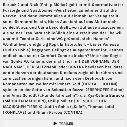
Barucki) und Nick (Philip Müller) geht er mit übermotivierter
Fürsorge und Spätboomer-Weisheiten zunehmend auf die
Nerven. Und dann kommt alles auf einmal: Der Verlag stellt
seine Romanreihe ein, Nicks Aussicht auf das Abitur sieht
schlecht aus und Carla beschließt, von Zuhause auszuziehen.
Als seiner Frau Sara schließlich eine Auszeit von der Ehe will
und mit Tochter Carla eine WG gründet, steht Hannes’
Wohlfühlwelt endgültig Kopf. Er kapituliert – bis er Vanessa
(Judith Bohle) begegnet. Gelingt es ausgerechnet ihr, Hannes
endlich aus seiner Comfort Zone zu kicken? Unter der Regie
von Sönke Wortmann, der nicht nur mit DER VORNAME, DER
NACHNAME, DER SPITZNAME oder CONTRA bewiesen hat, dass
er die Herzen der deutschen Kinofans zugleich berühren und
zum Lachen bringen kann, und nach dem Drehbuch von
Romanautor Jan Weiler mit Robert Gold (DER FALL COLLINI)
spielen an der Seite von Sebastian Bezzel (EBERHOFER-Reihe)
und Anna Schudt („Hundertdreizehn“) u.a. Kya-Celina Barucki
(MÄDCHEN MÄDCHEN), Philip Müller (DIE SCHULE DER
MAGISCHEN TIERE 4), Judith Bohle („Safe“), Thomas Loibl
(KONKLAVE) und Nilam Farooq (CONTRA).
TRAILER