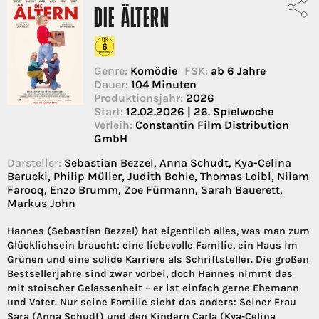
DIE ÄLTERN
Genre:
Komödie
FSK:
ab 6 Jahre
Dauer:
104 Minuten
Produktionsjahr:
2026
Start:
12.02.2026 | 26. Spielwoche
Verleih:
Constantin Film Distribution
GmbH
Darsteller:
Sebastian Bezzel, Anna Schudt, Kya-Celina
Barucki, Philip Müller, Judith Bohle, Thomas Loibl, Nilam
Farooq, Enzo Brumm, Zoe Fürmann, Sarah Bauerett,
Markus John
Hannes (Sebastian Bezzel) hat eigentlich alles, was man zum
Glücklichsein braucht: eine liebevolle Familie, ein Haus im
Grünen und eine solide Karriere als Schriftsteller. Die großen
Bestsellerjahre sind zwar vorbei, doch Hannes nimmt das
mit stoischer Gelassenheit – er ist einfach gerne Ehemann
und Vater. Nur seine Familie sieht das anders: Seiner Frau
Sara (Anna Schudt) und den Kindern Carla (Kya-Celina