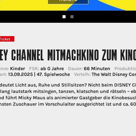
Ticket
NEY CHANNEL MITMACHKINO ZUM KIN
nre:
Kinder
FSK:
ab 0 Jahre
Dauer:
66 Minuten
Produktio
art:
13.09.2025 | 47. Spielwoche
Verleih:
The Walt Disney C
deutet Licht aus, Ruhe und Stillsitzen? Nicht beim DISNEY
lang lautstark mitsingen, tanzen, klatschen und rätseln – ebe
d führt Micky Maus als animierter Gastgeber die Kinobesu
insten Zuschauer im Vorschulalter ausgerichtet ist und ca. 