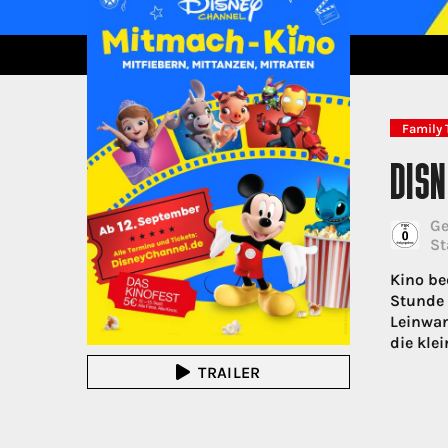
Family 
DIS
Ge
St
Kino be
Stunde 
Leinwan
die kle
TRAILER