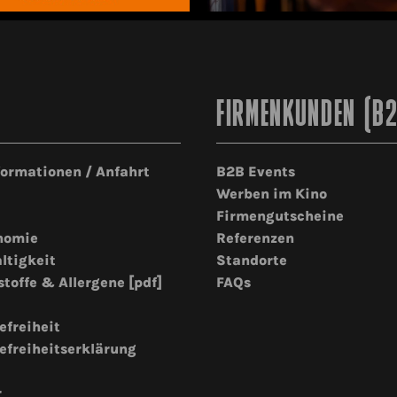
FIRMENKUNDEN (B
formationen / Anfahrt
B2B Events
Werben im Kino
Firmengutscheine
nomie
Referenzen
ltigkeit
Standorte
stoffe & Allergene [pdf]
FAQs
efreiheit
efreiheitserklärung
r