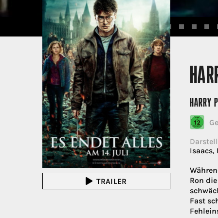
HARR
HARRY P
Ge
Darstell
Isaacs,
Während
Ron die
TRAILER
schwäch
Fast sc
Fehlein