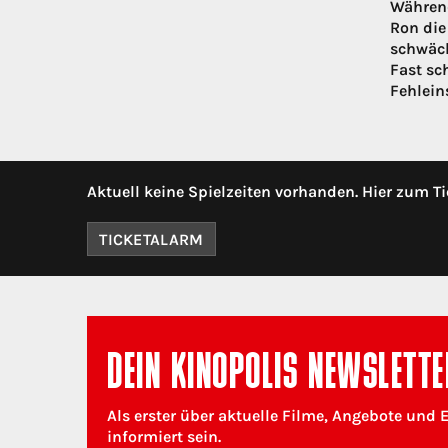
Während
Ron die
schwäch
Fast sc
Fehlein
Aktuell keine Spielzeiten vorhanden. Hier zum Ti
TICKETALARM
DEIN KINOPOLIS NEWSLETTE
Als erster über aktuelle Filme, Angebote und 
informiert sein.