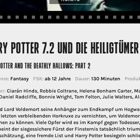
Y POTTER 7.2 UND DIE HEILIGTÜMER 
OTTER AND THE DEATHLY HALLOWS: PART 2
nre:
Fantasy
FSK:
ab 12 Jahre
Dauer:
130 Minuten
Produk
er:
Ciarán Hinds, Robbie Coltrane, Helena Bonham Carter, M
 Daniel Radcliffe, Bonnie Wright, Tom Felton, Julie Walters, 
 Lord Voldemort seine Anhänger zum Endkampf um Hogwart
 letzten verbleibenden Horkruxe zu vernichten, um Voldemort
en zu können. Viele Opfer wird es im Kampf gegen Todesser
heint der siegessichere Fürst der Finsternis tatsächlich tri
schätzung, eine fremde List und Harry Potter besiegeln schlie