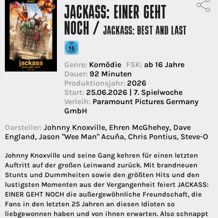
JACKASS: EINER GEHT
NOCH /
JACKASS: BEST AND LAST
Genre:
Komödie
FSK:
ab 16 Jahre
Dauer:
92 Minuten
Produktionsjahr:
2026
Start:
25.06.2026 | 7. Spielwoche
Verleih:
Paramount Pictures Germany
GmbH
Darsteller:
Johnny Knoxville, Ehren McGhehey, Dave
England, Jason "Wee Man" Acuña, Chris Pontius, Steve-O
Johnny Knoxville und seine Gang kehren für einen letzten
Auftritt auf der großen Leinwand zurück. Mit brandneuen
Stunts und Dummheiten sowie den größten Hits und den
lustigsten Momenten aus der Vergangenheit feiert JACKASS:
EINER GEHT NOCH die außergewöhnliche Freundschaft, die
Fans in den letzten 25 Jahren an diesen Idioten so
liebgewonnen haben und von ihnen erwarten. Also schnappt