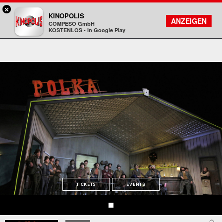
×
Rosenheim - KINOPOLIS
KINOPOLIS
FILMSUCHE
KONTO
ANZEIGEN
COMPESO GmbH
Kinopolis
KOSTENLOS - In Google Play
TICKETS
EVENTS