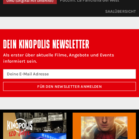
Puccini: La Fanciulla del West
OmU
(Original mit Untertitel)
SAALÜBERSICHT
DEIN KINOPOLIS NEWSLETTER
Als erster über aktuelle Filme, Angebote und Events
informiert sein.
FÜR DEN NEWSLETTER ANMELDEN