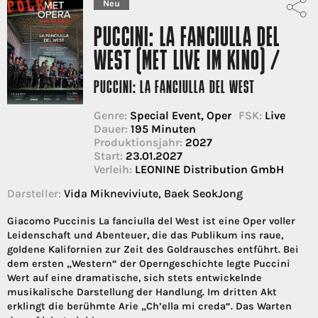
Neu
PUCCINI: LA FANCIULLA DEL
WEST (MET LIVE IM KINO) /
PUCCINI: LA FANCIULLA DEL WEST
Genre:
Special Event, Oper
FSK:
Live
Dauer:
195 Minuten
Produktionsjahr:
2027
Start:
23.01.2027
Verleih:
LEONINE Distribution GmbH
Darsteller:
Vida Mikneviviute, Baek SeokJong
Giacomo Puccinis La fanciulla del West ist eine Oper voller
Leidenschaft und Abenteuer, die das Publikum ins raue,
goldene Kalifornien zur Zeit des Goldrausches entführt. Bei
dem ersten „Western“ der Operngeschichte legte Puccini
Wert auf eine dramatische, sich stets entwickelnde
musikalische Darstellung der Handlung. Im dritten Akt
erklingt die berühmte Arie „Ch’ella mi creda“. Das Warten