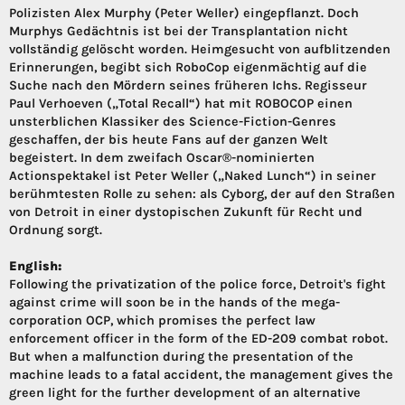
Polizisten Alex Murphy (Peter Weller) eingepflanzt. Doch
Murphys Gedächtnis ist bei der Transplantation nicht
vollständig gelöscht worden. Heimgesucht von aufblitzenden
Erinnerungen, begibt sich RoboCop eigenmächtig auf die
Suche nach den Mördern seines früheren Ichs. Regisseur
Paul Verhoeven („Total Recall“) hat mit ROBOCOP einen
unsterblichen Klassiker des Science-Fiction-Genres
geschaffen, der bis heute Fans auf der ganzen Welt
begeistert. In dem zweifach Oscar®-nominierten
Actionspektakel ist Peter Weller („Naked Lunch“) in seiner
berühmtesten Rolle zu sehen: als Cyborg, der auf den Straßen
von Detroit in einer dystopischen Zukunft für Recht und
Ordnung sorgt.
English:
Following the privatization of the police force, Detroit's fight
against crime will soon be in the hands of the mega-
corporation OCP, which promises the perfect law
enforcement officer in the form of the ED-209 combat robot.
But when a malfunction during the presentation of the
machine leads to a fatal accident, the management gives the
green light for the further development of an alternative