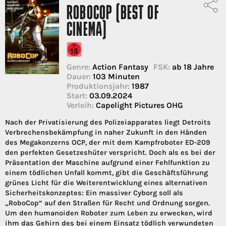
ROBOCOP (BEST OF
CINEMA)
Genre:
Action Fantasy
FSK:
ab 18 Jahre
Dauer:
103 Minuten
Produktionsjahr:
1987
Start:
03.09.2024
Verleih:
Capelight Pictures OHG
Nach der Privatisierung des Polizeiapparates liegt Detroits
Verbrechensbekämpfung in naher Zukunft in den Händen
des Megakonzerns OCP, der mit dem Kampfroboter ED-209
den perfekten Gesetzeshüter verspricht. Doch als es bei der
Präsentation der Maschine aufgrund einer Fehlfunktion zu
einem tödlichen Unfall kommt, gibt die Geschäftsführung
grünes Licht für die Weiterentwicklung eines alternativen
Sicherheitskonzeptes: Ein massiver Cyborg soll als
„RoboCop“ auf den Straßen für Recht und Ordnung sorgen.
Um den humanoiden Roboter zum Leben zu erwecken, wird
ihm das Gehirn des bei einem Einsatz tödlich verwundeten