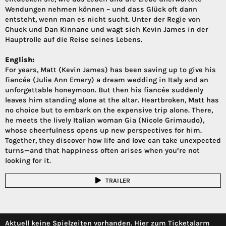
Wendungen nehmen können – und dass Glück oft dann
entsteht, wenn man es nicht sucht. Unter der Regie von
Chuck und Dan Kinnane und wagt sich Kevin James in der
Hauptrolle auf die Reise seines Lebens.
English:
For years, Matt (Kevin James) has been saving up to give his
fiancée (Julie Ann Emery) a dream wedding in Italy and an
unforgettable honeymoon. But then his fiancée suddenly
leaves him standing alone at the altar. Heartbroken, Matt has
no choice but to embark on the expensive trip alone. There,
he meets the lively Italian woman Gia (Nicole Grimaudo),
whose cheerfulness opens up new perspectives for him.
Together, they discover how life and love can take unexpected
turns—and that happiness often arises when you’re not
looking for it.
TRAILER
Aktuell keine Spielzeiten vorhanden. Hier zum Ticketalarm