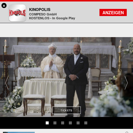
×
Rosenheim - KINOPOLIS
KINOPOLIS
FILMSUCHE
KONTO
ANZEIGEN
COMPESO GmbH
Kinopolis
KOSTENLOS - In Google Play
TICKETS