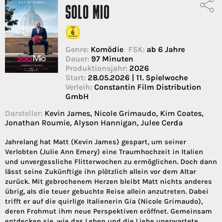
SOLO MIO
Genre:
Komödie
FSK:
ab 6 Jahre
Dauer:
97 Minuten
Produktionsjahr:
2026
Start:
28.05.2026 | 11. Spielwoche
Verleih:
Constantin Film Distribution
GmbH
Darsteller:
Kevin James, Nicole Grimaudo, Kim Coates,
Jonathan Roumie, Alyson Hannigan, Julee Cerda
Jahrelang hat Matt (Kevin James) gespart, um seiner
Verlobten (Julie Ann Emery) eine Traumhochzeit in Italien
und unvergessliche Flitterwochen zu ermöglichen. Doch dann
lässt seine Zukünftige ihn plötzlich allein vor dem Altar
zurück. Mit gebrochenem Herzen bleibt Matt nichts anderes
übrig, als die teuer gebuchte Reise allein anzutreten. Dabei
trifft er auf die quirlige Italienerin Gia (Nicole Grimaudo),
deren Frohmut ihm neue Perspektiven eröffnet. Gemeinsam
entdecken sie, wie das Leben und die Liebe unerwartete