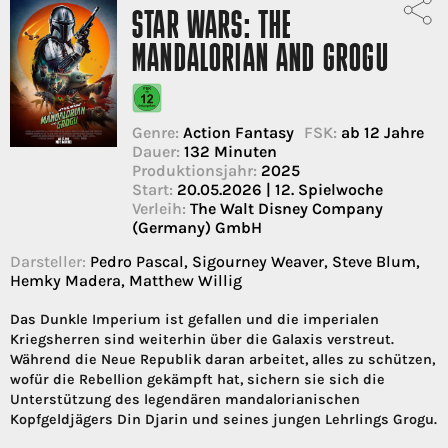
STAR WARS: THE
MANDALORIAN AND GROGU
Genre:
Action Fantasy
FSK:
ab 12 Jahre
Dauer:
132 Minuten
Produktionsjahr:
2025
Start:
20.05.2026 | 12. Spielwoche
Verleih:
The Walt Disney Company
(Germany) GmbH
Darsteller:
Pedro Pascal, Sigourney Weaver, Steve Blum,
Hemky Madera, Matthew Willig
Das Dunkle Imperium ist gefallen und die imperialen
Kriegsherren sind weiterhin über die Galaxis verstreut.
Während die Neue Republik daran arbeitet, alles zu schützen,
wofür die Rebellion gekämpft hat, sichern sie sich die
Unterstützung des legendären mandalorianischen
Kopfgeldjägers Din Djarin und seines jungen Lehrlings Grogu.