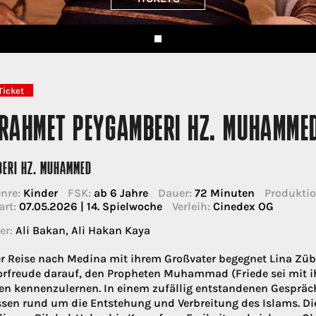
Ticket
 RAHMET PEYGAMBERI HZ. MUHAMME
ERI HZ. MUHAMMED
nre:
Kinder
FSK:
ab 6 Jahre
Dauer:
72 Minuten
Produktio
art:
07.05.2026 | 14. Spielwoche
Verleih:
Cinedex OG
er:
Ali Bakan, Ali Hakan Kaya
er Reise nach Medina mit ihrem Großvater begegnet Lina Zü
Vorfreude darauf, den Propheten Muhammad (Friede sei mit ihm
en kennenzulernen. In einem zufällig entstandenen Gesprä
ssen rund um die Entstehung und Verbreitung des Islams. Di