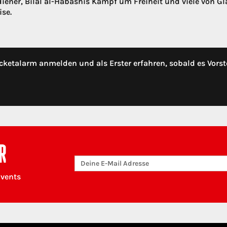
iener, Bilal al-Habashis Kampf um Freiheit und viele von G
ise.
cketalarm anmelden und als Erster erfahren, sobald es Vorst
R
Events