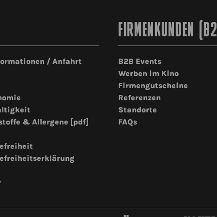
FIRMENKUNDEN (B
formationen / Anfahrt
B2B Events
Werben im Kino
Firmengutscheine
nomie
Referenzen
ltigkeit
Standorte
stoffe & Allergene [pdf]
FAQs
efreiheit
efreiheitserklärung
r