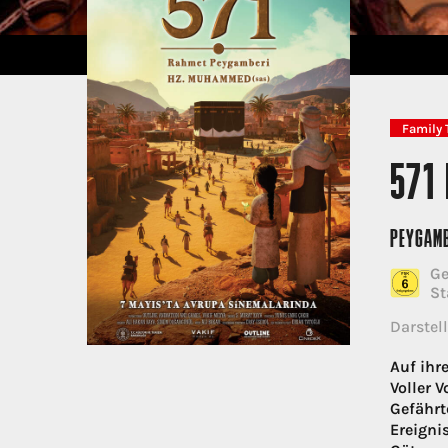
Family 
571
PEYGAMB
Ge
St
Darstell
Auf ihr
Voller 
Gefährt
Ereigni